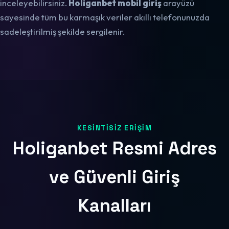
inceleyebilirsiniz.
Holiganbet mobil giriş
arayüzü
sayesinde tüm bu karmaşık veriler akıllı telefonunuzda
sadeleştirilmiş şekilde sergilenir.
KESINTISIZ ERIŞIM
Holiganbet Resmi Adres
ve Güvenli Giriş
Kanalları