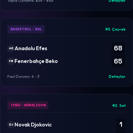
Topla Oynama: %54 - %46
Detaylar
BASKETBOL - BSL
3. Çeyrek
68
Anadolu Efes
AE
65
Fenerbahçe Beko
FB
Faul Durumu: 4 - 3
Detaylar
TENIS - WIMBLEDON
2. Set
1
Novak Djokovic
DJ