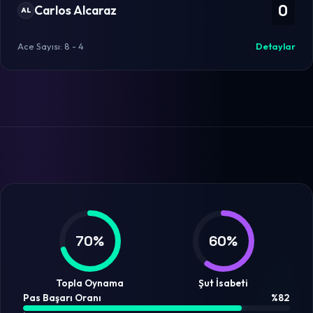
1
Carlos Alcaraz
AL
Ace Sayısı: 8 - 4
Detaylar
70%
60%
Topla Oynama
Şut İsabeti
Pas Başarı Oranı
%82