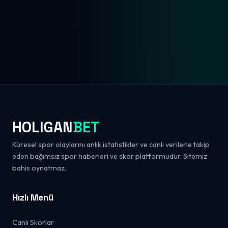
öncelikli konudur.
Sistemimiz global veri sağlayıcıları ile entegre
çalışmaktadır. Sahadaki gelişmeler (gol, kırmızı kart,
basket sayıları vb.) ortalama 1-2 saniye gecikmeyle anlık
olarak ekranınıza yansıtılır.
HOLIGAN
BET
Küresel spor olaylarını anlık istatistikler ve canlı verilerle takip
eden bağımsız spor haberleri ve skor platformudur. Sitemiz
bahis oynatmaz.
Hızlı Menü
Canlı Skorlar