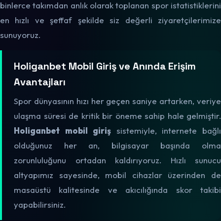
binlerce takımdan anlık olarak toplanan spor istatistiklerini
en hızlı ve şeffaf şekilde siz değerli ziyaretçilerimize
sunuyoruz.
Holiganbet Mobil Giriş ve Anında Erişim
Avantajları
Spor dünyasının hızı her geçen saniye artarken, veriye
ulaşma süresi de kritik bir öneme sahip hale gelmiştir.
Holiganbet mobil giriş
sistemiyle, internete bağl
olduğunuz her an, bilgisayar başında olma
zorunluluğunu ortadan kaldırıyoruz. Hızlı sunucu
altyapımız sayesinde, mobil cihazlar üzerinden de
masaüstü kalitesinde ve akıcılığında skor takibi
yapabilirsiniz.