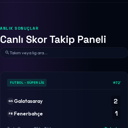
ANLIK SONUÇLAR
Canlı Skor Takip Paneli
FUTBOL - SÜPER LIG
72'
2
Galatasaray
GS
2
Fenerbahçe
FB