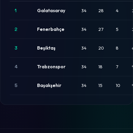
1
Galatasaray
34
28
4
2
Fenerbahçe
34
27
5
3
Beşiktaş
34
20
8
4
Trabzonspor
34
18
7
5
Başakşehir
34
15
10