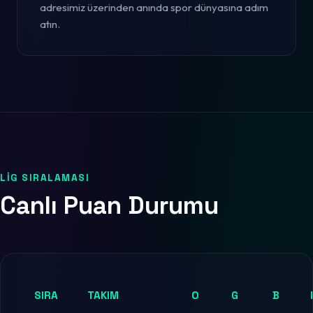
adresimiz üzerinden anında spor dünyasına adım
atın.
LIG SIRALAMASI
Canlı Puan Durumu
SIRA
TAKIM
O
G
B