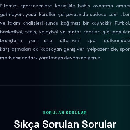
Sitemiz, sporseverlere kesinlikle bahis oynatma amacı
gütmeyen, yasal kurallar çerçevesinde sadece canlı skor
ve takım analizleri sunan bağımsız bir kaynaktır. Futbol,
basketbol, tenis, voleybol ve motor sporları gibi popüler
branşların yanı sıra, alternatif spor dallarındaki
karşılaşmaları da kapsayan geniş veri yelpazemizle, spor
medyasında fark yaratmaya devam ediyoruz.
SORULAN SORULAR
Sıkça Sorulan Sorular