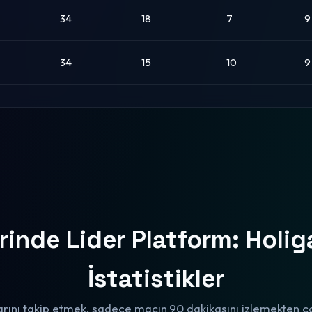
34
18
7
9
34
15
10
9
erinde Lider Platform: Holig
İstatistikler
ını takip etmek, sadece maçın 90 dakikasını izlemekten çok