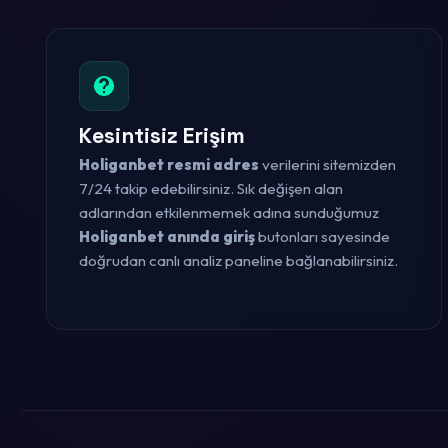
Kesintisiz Erişim
Holiganbet resmi adres
verilerini sitemizden
7/24 takip edebilirsiniz. Sık değişen alan
adlarından etkilenmemek adına sunduğumuz
Holiganbet anında giriş
butonları sayesinde
doğrudan canlı analiz paneline bağlanabilirsiniz.