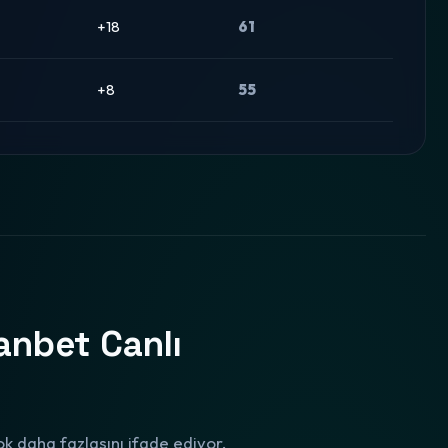
+18
61
+8
55
anbet Canlı
 daha fazlasını ifade ediyor.