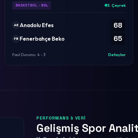
BASKETBOL - BSL
3. Çeyrek
68
Anadolu Efes
AE
65
Fenerbahçe Beko
FB
Faul Durumu: 4 - 3
Detaylar
PERFORMANS & VERI
Gelişmiş Spor Analit