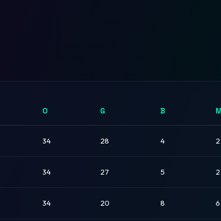
O
G
B
34
28
4
2
34
27
5
2
34
20
8
6