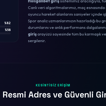
Holiganbet giriş
sistemimiz aracılığıyla, tü
Canlı veri algoritmalarımız, maç esnasında 
oyuncu hareket alanlarını saniyeler içinde iş
Spor analiz uzmanlarımızın hazırladığı bu graf
%82
durumlarını ve anlık performans dalgalanmal
%58
giriş
arayüzü sayesinde tüm bu karmaşık veril
sergilenir.
KESINTISIZ ERIŞIM
Resmi Adres ve Güvenli Gir