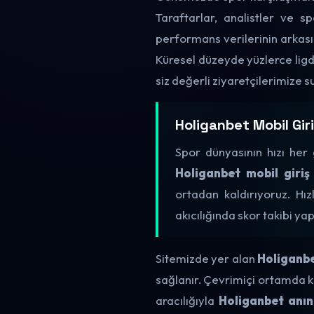
Taraftarlar, analistler ve s
performans verilerinin arkası
Küresel düzeyde yüzlerce ligde
siz değerli ziyaretçilerimize 
Holiganbet Mobil Giri
Spor dünyasının hızı her
Holiganbet mobil giriş
ortadan kaldırıyoruz. Hı
akıcılığında skor takibi yap
Sitemizde yer alan
Holiganbe
sağlanır. Çevrimiçi ortamda ka
aracılığıyla
Holiganbet anın