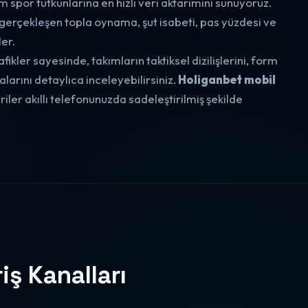
m spor tutkunlarına en hızlı veri aktarımını sunuyoruz.
gerçekleşen topla oynama, şut isabeti, pas yüzdesi ve
ler.
ikler sayesinde, takımların taktiksel dizilişlerini, form
arını detaylıca inceleyebilirsiniz.
Holiganbet mobil
er akıllı telefonunuzda sadeleştirilmiş şekilde
iş Kanalları