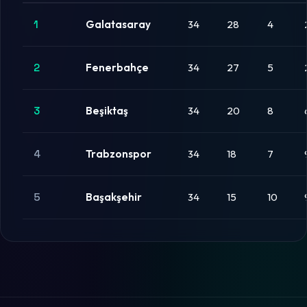
1
Galatasaray
34
28
4
2
Fenerbahçe
34
27
5
3
Beşiktaş
34
20
8
4
Trabzonspor
34
18
7
5
Başakşehir
34
15
10