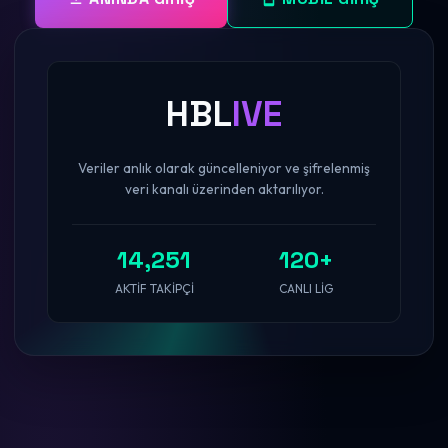
HBL
IVE
Veriler anlık olarak güncelleniyor ve şifrelenmiş
veri kanalı üzerinden aktarılıyor.
14,258
120+
AKTIF TAKIPÇI
CANLI LIG