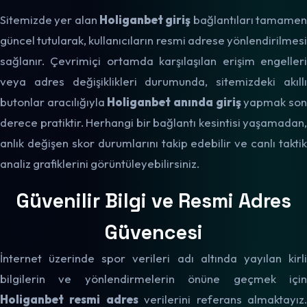
Sitemizde yer alan
Holiganbet giriş
bağlantıları tamame
güncel tutularak, kullanıcıların resmi adrese yönlendirilmesi
sağlanır. Çevrimiçi ortamda karşılaşılan erişim engelleri
veya adres değişiklikleri durumunda, sitemizdeki akıllı
butonlar aracılığıyla
Holiganbet anında giriş
yapmak so
derece pratiktir. Herhangi bir bağlantı kesintisi yaşamadan,
anlık değişen skor durumlarını takip edebilir ve canlı taktik
analiz grafiklerini görüntüleyebilirsiniz.
Güvenilir Bilgi ve Resmi Adres
Güvencesi
İnternet üzerinde spor verileri adı altında yayılan kirli
bilgilerin ve yönlendirmelerin önüne geçmek için
Holiganbet resmi adres
verilerini referans almaktayız