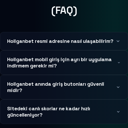
(FAQ)
Holiganbet resmi adresine nasıl ulaşabilirim?
Sitemiz üzerinden her zaman en güncel
Holiganbet
Holiganbet mobil giriş için ayrı bir uygulama
resmi adres
indirmem gerekir mi?
linklerine ulaşabilirsiniz. Bağlantılarımız
düzenli olarak kontrol edilmekte ve kesintisiz erişim
sağlamanız amacıyla güncellenmektedir.
Hayır, ek bir uygulama indirmenize gerek yoktur.
Holiganbet anında giriş butonları güvenli
Holiganbet mobil giriş
midir?
linkimiz tüm popüler mobil
tarayıcılar (Safari, Chrome, Opera vb.) ile %100 uyumlu
çalışacak şekilde optimize edilmiştir.
Evet, sitemizde yer alan
Holiganbet anında giriş
Sitedeki canlı skorlar ne kadar hızlı
bağlantıları SSL sertifikasıyla korunan güvenli sunucular
güncelleniyor?
üzerinden yönlendirilir. Kullanıcı güvenliği sitemiz için en