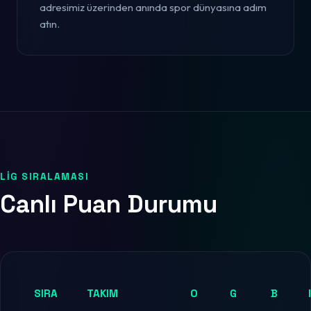
adresimiz üzerinden anında spor dünyasına adım
atın.
LIG SIRALAMASI
Canlı Puan Durumu
SIRA
TAKIM
O
G
B