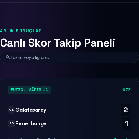
ANLIK SONUÇLAR
Canlı Skor Takip Paneli
FUTBOL - SÜPER LIG
72'
2
Galatasaray
GS
1
Fenerbahçe
FB