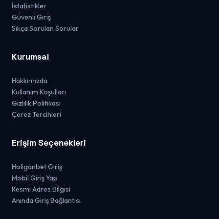
İstatistikler
Güvenli Giriş
Sıkça Sorulan Sorular
Kurumsal
Hakkımızda
Kullanım Koşulları
Gizlilik Politikası
Çerez Tercihleri
Erişim Seçenekleri
Holiganbet Giriş
Mobil Giriş Yap
Resmi Adres Bilgisi
Anında Giriş Bağlantısı