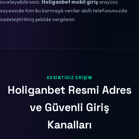
inceleyebilirsiniz.
Holiganbet mobil giriş
arayüzü
sayesinde tüm bu karmaşık veriler akıllı telefonunuzda
sadeleştirilmiş şekilde sergilenir.
KESINTISIZ ERIŞIM
Holiganbet Resmi Adres
ve Güvenli Giriş
Kanalları