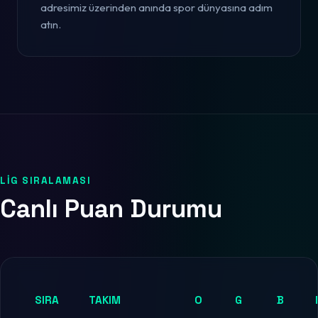
adresimiz üzerinden anında spor dünyasına adım
atın.
LIG SIRALAMASI
Canlı Puan Durumu
SIRA
TAKIM
O
G
B