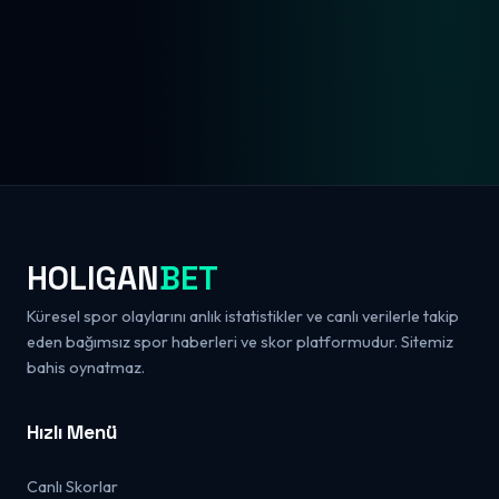
öncelikli konudur.
Sistemimiz global veri sağlayıcıları ile entegre
çalışmaktadır. Sahadaki gelişmeler (gol, kırmızı kart,
basket sayıları vb.) ortalama 1-2 saniye gecikmeyle anlık
olarak ekranınıza yansıtılır.
HOLIGAN
BET
Küresel spor olaylarını anlık istatistikler ve canlı verilerle takip
eden bağımsız spor haberleri ve skor platformudur. Sitemiz
bahis oynatmaz.
Hızlı Menü
Canlı Skorlar