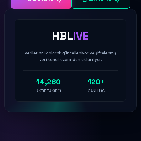
HBL
IVE
Veriler anlık olarak güncelleniyor ve şifrelenmiş
veri kanalı üzerinden aktarılıyor.
14,268
120+
AKTIF TAKIPÇI
CANLI LIG