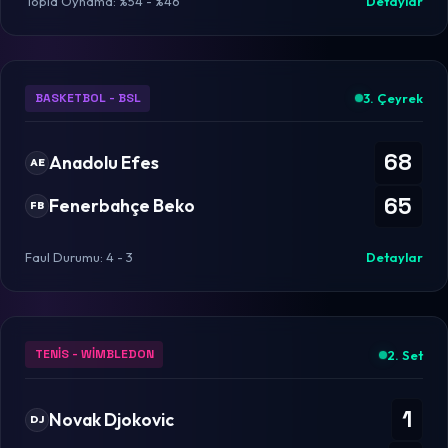
Topla Oynama: %54 - %46
Detaylar
BASKETBOL - BSL
3. Çeyrek
68
Anadolu Efes
AE
67
Fenerbahçe Beko
FB
Faul Durumu: 4 - 3
Detaylar
TENIS - WIMBLEDON
2. Set
1
Novak Djokovic
DJ