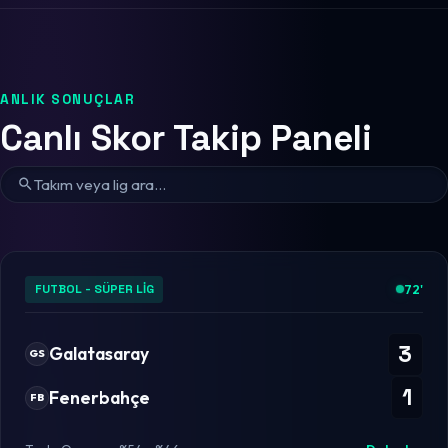
ANLIK SONUÇLAR
Canlı Skor Takip Paneli
FUTBOL - SÜPER LIG
72'
3
Galatasaray
GS
1
Fenerbahçe
FB