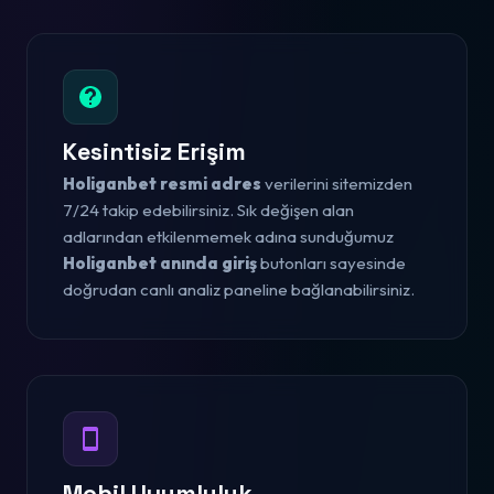
Kesintisiz Erişim
Holiganbet resmi adres
verilerini sitemizden
7/24 takip edebilirsiniz. Sık değişen alan
adlarından etkilenmemek adına sunduğumuz
Holiganbet anında giriş
butonları sayesinde
doğrudan canlı analiz paneline bağlanabilirsiniz.
Mobil Uyumluluk