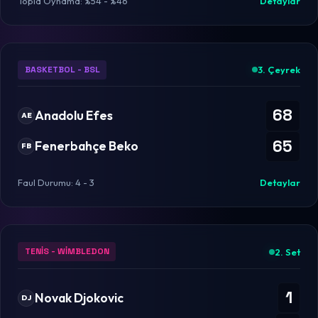
Topla Oynama: %54 - %46
Detaylar
BASKETBOL - BSL
3. Çeyrek
70
Anadolu Efes
AE
65
Fenerbahçe Beko
FB
Faul Durumu: 4 - 3
Detaylar
TENIS - WIMBLEDON
2. Set
1
Novak Djokovic
DJ