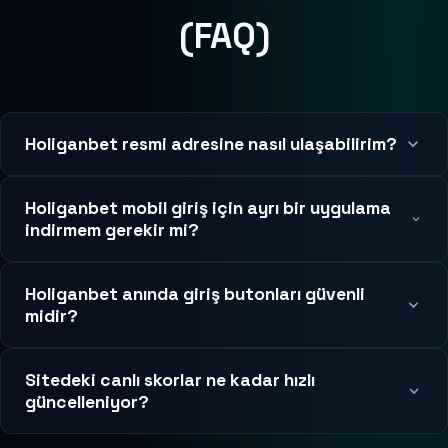
(FAQ)
Holiganbet resmi adresine nasıl ulaşabilirim?
Sitemiz üzerinden her zaman en güncel
Holiganbet
Holiganbet mobil giriş için ayrı bir uygulama
resmi adres
indirmem gerekir mi?
linklerine ulaşabilirsiniz. Bağlantılarımız
düzenli olarak kontrol edilmekte ve kesintisiz erişim
sağlamanız amacıyla güncellenmektedir.
Hayır, ek bir uygulama indirmenize gerek yoktur.
Holiganbet anında giriş butonları güvenli
Holiganbet mobil giriş
midir?
linkimiz tüm popüler mobil
tarayıcılar (Safari, Chrome, Opera vb.) ile %100 uyumlu
çalışacak şekilde optimize edilmiştir.
Evet, sitemizde yer alan
Holiganbet anında giriş
Sitedeki canlı skorlar ne kadar hızlı
bağlantıları SSL sertifikasıyla korunan güvenli sunucular
güncelleniyor?
üzerinden yönlendirilir. Kullanıcı güvenliği sitemiz için en