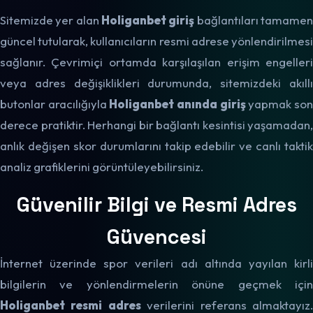
Sitemizde yer alan
Holiganbet giriş
bağlantıları tamame
güncel tutularak, kullanıcıların resmi adrese yönlendirilmesi
sağlanır. Çevrimiçi ortamda karşılaşılan erişim engelleri
veya adres değişiklikleri durumunda, sitemizdeki akıllı
butonlar aracılığıyla
Holiganbet anında giriş
yapmak so
derece pratiktir. Herhangi bir bağlantı kesintisi yaşamadan,
anlık değişen skor durumlarını takip edebilir ve canlı taktik
analiz grafiklerini görüntüleyebilirsiniz.
Güvenilir Bilgi ve Resmi Adres
Güvencesi
İnternet üzerinde spor verileri adı altında yayılan kirli
bilgilerin ve yönlendirmelerin önüne geçmek için
Holiganbet resmi adres
verilerini referans almaktayız