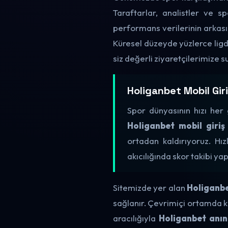
Taraftarlar, analistler ve s
performans verilerinin arkası
Küresel düzeyde yüzlerce ligde
siz değerli ziyaretçilerimize 
Holiganbet Mobil Giri
Spor dünyasının hızı her
Holiganbet mobil giriş
ortadan kaldırıyoruz. Hı
akıcılığında skor takibi yap
Sitemizde yer alan
Holiganbe
sağlanır. Çevrimiçi ortamda ka
aracılığıyla
Holiganbet anın