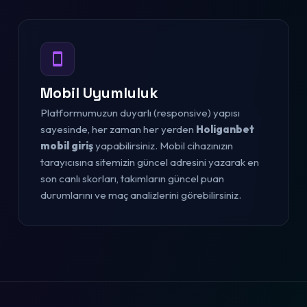
Mobil Uyumluluk
Platformumuzun duyarlı (responsive) yapısı
sayesinde, her zaman her yerden
Holiganbet
mobil giriş
yapabilirsiniz. Mobil cihazınızın
tarayıcısına sitemizin güncel adresini yazarak en
son canlı skorları, takımların güncel puan
durumlarını ve maç analizlerini görebilirsiniz.