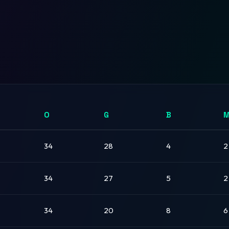
O
G
B
34
28
4
2
34
27
5
2
34
20
8
6