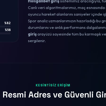
Holiganbet giriş
sistemimiz aracılığıyla, tü
Canlı veri algoritmalarımız, maç esnasında 
oyuncu hareket alanlarını saniyeler içinde iş
Spor analiz uzmanlarımızın hazırladığı bu graf
%82
durumlarını ve anlık performans dalgalanmal
%58
giriş
arayüzü sayesinde tüm bu karmaşık veril
sergilenir.
KESINTISIZ ERIŞIM
Resmi Adres ve Güvenli Gir