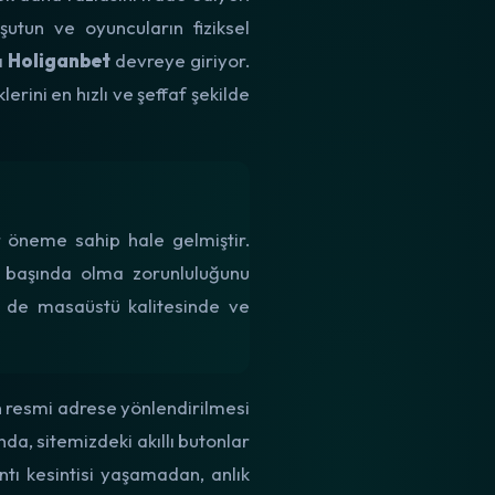
şutun ve oyuncuların fiziksel
a
Holiganbet
devreye giriyor.
rini en hızlı ve şeffaf şekilde
r öneme sahip hale gelmiştir.
r başında olma zorunluluğunu
n de masaüstü kalitesinde ve
n resmi adrese yönlendirilmesi
da, sitemizdeki akıllı butonlar
tı kesintisi yaşamadan, anlık