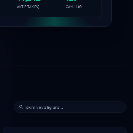
AKTIF TAKIPÇI
CANLI LIG