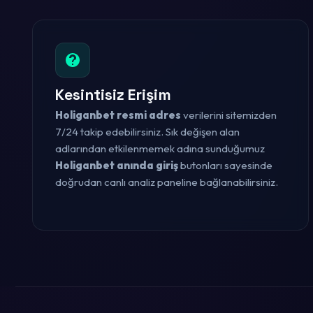
Kesintisiz Erişim
Holiganbet resmi adres
verilerini sitemizden
7/24 takip edebilirsiniz. Sık değişen alan
adlarından etkilenmemek adına sunduğumuz
Holiganbet anında giriş
butonları sayesinde
doğrudan canlı analiz paneline bağlanabilirsiniz.