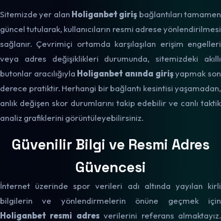
Sitemizde yer alan
Holiganbet giriş
bağlantıları tamame
güncel tutularak, kullanıcıların resmi adrese yönlendirilmesi
sağlanır. Çevrimiçi ortamda karşılaşılan erişim engelleri
veya adres değişiklikleri durumunda, sitemizdeki akıllı
butonlar aracılığıyla
Holiganbet anında giriş
yapmak so
derece pratiktir. Herhangi bir bağlantı kesintisi yaşamadan,
anlık değişen skor durumlarını takip edebilir ve canlı taktik
analiz grafiklerini görüntüleyebilirsiniz.
Güvenilir Bilgi ve Resmi Adres
Güvencesi
İnternet üzerinde spor verileri adı altında yayılan kirli
bilgilerin ve yönlendirmelerin önüne geçmek için
Holiganbet resmi adres
verilerini referans almaktayız