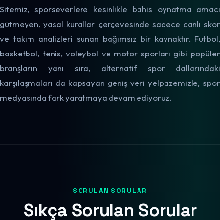
Sitemiz, sporseverlere kesinlikle bahis oynatma amacı
gütmeyen, yasal kurallar çerçevesinde sadece canlı skor
ve takım analizleri sunan bağımsız bir kaynaktır. Futbol,
basketbol, tenis, voleybol ve motor sporları gibi popüler
branşların yanı sıra, alternatif spor dallarındaki
karşılaşmaları da kapsayan geniş veri yelpazemizle, spor
medyasında fark yaratmaya devam ediyoruz.
SORULAN SORULAR
Sıkça Sorulan Sorular