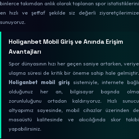
binlerce takımdan anlık olarak toplanan spor istatistiklerini
en hızlı ve şeffaf şekilde siz değerli ziyaretçilerimize
sunuyoruz.
Holiganbet Mobil Giriş ve Anında Erişim
Avantajları
Spor dünyasının hızı her geçen saniye artarken, veriye
ulaşma süresi de kritik bir öneme sahip hale gelmiştir.
Holiganbet mobil giriş
sistemiyle, internete bağl
olduğunuz her an, bilgisayar başında olma
zorunluluğunu ortadan kaldırıyoruz. Hızlı sunucu
altyapımız sayesinde, mobil cihazlar üzerinden de
masaüstü kalitesinde ve akıcılığında skor takibi
yapabilirsiniz.