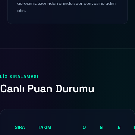
adresimiz üzerinden anında spor dünyasına adım
atın.
LIG SIRALAMASI
Canlı Puan Durumu
SIRA
TAKIM
O
G
B