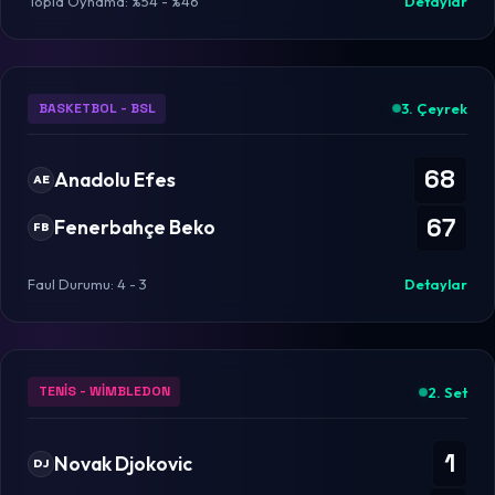
Topla Oynama: %54 - %46
Detaylar
BASKETBOL - BSL
3. Çeyrek
68
Anadolu Efes
AE
67
Fenerbahçe Beko
FB
Faul Durumu: 4 - 3
Detaylar
TENIS - WIMBLEDON
2. Set
1
Novak Djokovic
DJ