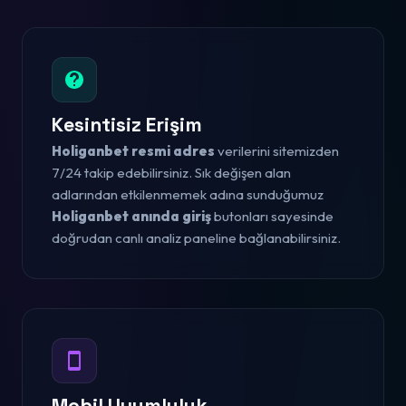
Kesintisiz Erişim
Holiganbet resmi adres
verilerini sitemizden
7/24 takip edebilirsiniz. Sık değişen alan
adlarından etkilenmemek adına sunduğumuz
Holiganbet anında giriş
butonları sayesinde
doğrudan canlı analiz paneline bağlanabilirsiniz.
Mobil Uyumluluk