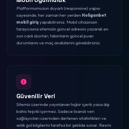
Platformumuzun duyarlı (responsive) yapısı
sayesinde, her zaman her yerden
Holiganbet
mobil giriş
yapabilirsiniz. Mobil cihazınızın
tarayıcısına sitemizin güncel adresini yazarak en
son canlı skorları, takımların güncel puan
durumlarını ve maç analizlerini görebilirsiniz.
Güvenilir Veri
Sitemiz üzerinde yayınlanan hiçbir içerik yasa dışı
bahis teşviki içermez. Sadece lisanslı veri
sağlayıcıları üzerinden derlenen istatistikleri ve
anlık gol bilgilerini tarafsız bir şekilde sunar. Resmi