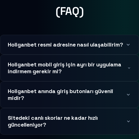
(FAQ)
Holiganbet resmi adresine nasıl ulaşabilirim?
Sitemiz üzerinden her zaman en güncel
Holiganbet
Holiganbet mobil giriş için ayrı bir uygulama
resmi adres
indirmem gerekir mi?
linklerine ulaşabilirsiniz. Bağlantılarımız
düzenli olarak kontrol edilmekte ve kesintisiz erişim
sağlamanız amacıyla güncellenmektedir.
Hayır, ek bir uygulama indirmenize gerek yoktur.
Holiganbet anında giriş butonları güvenli
Holiganbet mobil giriş
midir?
linkimiz tüm popüler mobil
tarayıcılar (Safari, Chrome, Opera vb.) ile %100 uyumlu
çalışacak şekilde optimize edilmiştir.
Evet, sitemizde yer alan
Holiganbet anında giriş
Sitedeki canlı skorlar ne kadar hızlı
bağlantıları SSL sertifikasıyla korunan güvenli sunucular
güncelleniyor?
üzerinden yönlendirilir. Kullanıcı güvenliği sitemiz için en