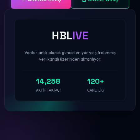
HBL
IVE
Veriler anlık olarak güncelleniyor ve şifrelenmiş
veri kanalı üzerinden aktarılıyor.
14,252
120+
AKTIF TAKIPÇI
CANLI LIG