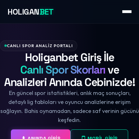
HOLIGAN
BET
CANLI SPOR ANALIZ PORTALI
Holiganbet Giriş İle
Canlı Spor Skorları
ve
Analizleri Anında Cebinizde!
En güncel spor istatistikleri, anlık maç sonuçları,
detaylı lig tabloları ve oyuncu analizlerine erişim
sağlayın. Bahis oynamadan, sadece saf verinin gücünü
keşfedin.
ANINDA GIRIŞ
MOBIL GIRIŞ