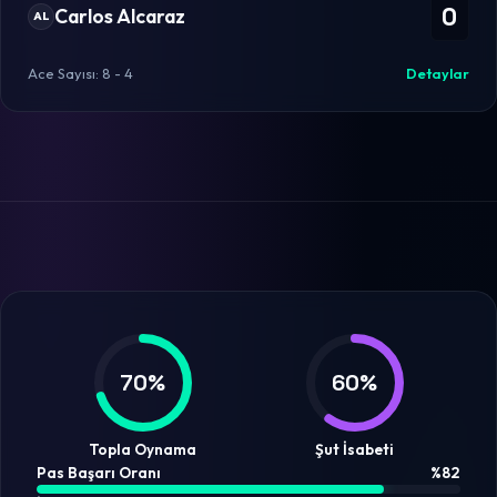
0
Carlos Alcaraz
AL
Ace Sayısı: 8 - 4
Detaylar
47%
52%
Topla Oynama
Şut İsabeti
Pas Başarı Oranı
%74