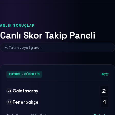
ANLIK SONUÇLAR
Canlı Skor Takip Paneli
FUTBOL - SÜPER LIG
72'
2
Galatasaray
GS
1
Fenerbahçe
FB