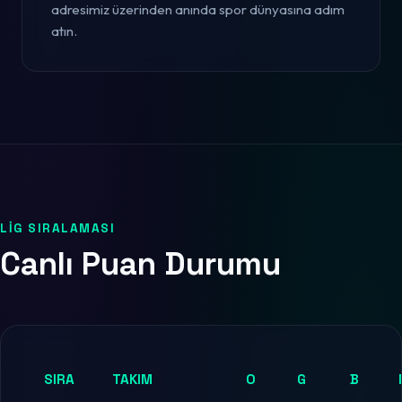
adresimiz üzerinden anında spor dünyasına adım
atın.
LIG SIRALAMASI
Canlı Puan Durumu
SIRA
TAKIM
O
G
B