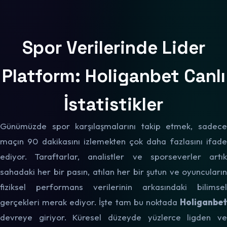
Spor Verilerinde Lider
Platform: Holiganbet Canlı
İstatistikler
Günümüzde spor karşılaşmalarını takip etmek, sadece
maçın 90 dakikasını izlemekten çok daha fazlasını ifade
ediyor. Taraftarlar, analistler ve sporseverler artık
sahadaki her bir pasın, atılan her bir şutun ve oyuncuların
fiziksel performans verilerinin arkasındaki bilimsel
gerçekleri merak ediyor. İşte tam bu noktada
Holiganbet
devreye giriyor. Küresel düzeyde yüzlerce ligden ve