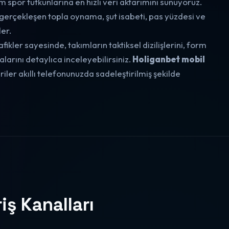
m spor tutkunlarına en hızlı veri aktarımını sunuyoruz.
gerçekleşen topla oynama, şut isabeti, pas yüzdesi ve
ler.
ikler sayesinde, takımların taktiksel dizilişlerini, form
arını detaylıca inceleyebilirsiniz.
Holiganbet mobil
er akıllı telefonunuzda sadeleştirilmiş şekilde
iş Kanalları