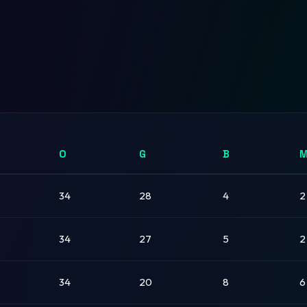
O
G
B
34
28
4
2
34
27
5
2
34
20
8
6