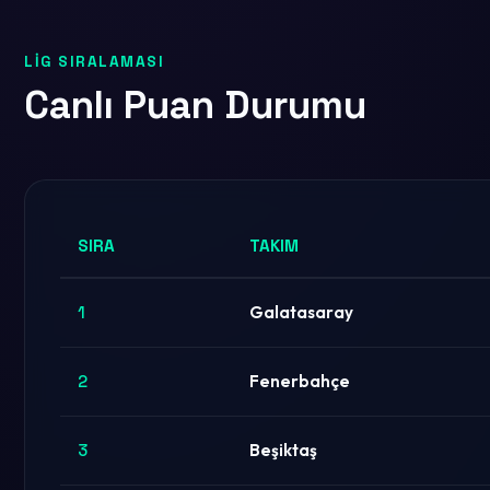
LIG SIRALAMASI
Canlı Puan Durumu
SIRA
TAKIM
1
Galatasaray
2
Fenerbahçe
3
Beşiktaş