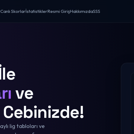
Canlı Skorlar
İstatistikler
Resmi Giriş
Hakkımızda
SSS
İle
rı
ve
a Cebinizde!
ylı lig tabloları ve