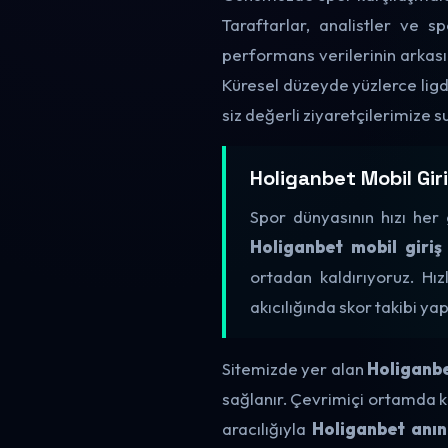
Taraftarlar, analistler ve s
performans verilerinin arkası
Küresel düzeyde yüzlerce ligde
siz değerli ziyaretçilerimize 
Holiganbet Mobil Giri
Spor dünyasının hızı her
Holiganbet mobil giriş
ortadan kaldırıyoruz. Hı
akıcılığında skor takibi yap
Sitemizde yer alan
Holiganbe
sağlanır. Çevrimiçi ortamda ka
aracılığıyla
Holiganbet anın