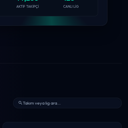
AKTIF TAKIPÇI
CANLI LIG