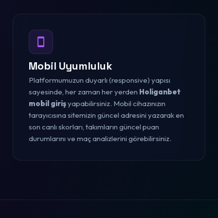
Mobil Uyumluluk
Platformumuzun duyarlı (responsive) yapısı
sayesinde, her zaman her yerden
Holiganbet
mobil giriş
yapabilirsiniz. Mobil cihazınızın
tarayıcısına sitemizin güncel adresini yazarak en
son canlı skorları, takımların güncel puan
durumlarını ve maç analizlerini görebilirsiniz.