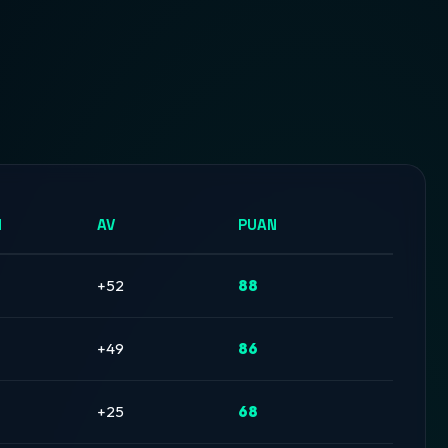
M
AV
PUAN
+52
88
+49
86
+25
68