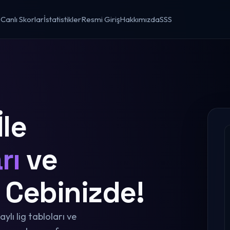
Canlı Skorlar
İstatistikler
Resmi Giriş
Hakkımızda
SSS
İle
rı
ve
a Cebinizde!
ylı lig tabloları ve