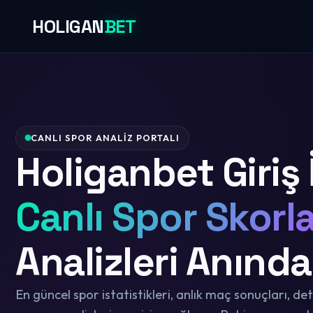
HOLIGAN
BET
CANLI SPOR ANALIZ PORTALI
Holiganbet Giriş 
Canlı Spor Skorla
Analizleri Anınd
En güncel spor istatistikleri, anlık maç sonuçları, deta