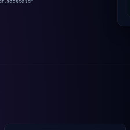
an, sadece saf