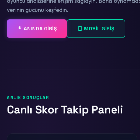
oyuncu analizlerine erişim sağlayın. Bahis oynamad
verinin gücünü keşfedin.
ANINDA GIRIŞ
MOBIL GIRIŞ
ANLIK SONUÇLAR
Canlı Skor Takip Paneli