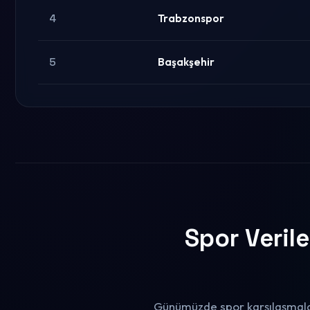
4
Trabzonspor
5
Başakşehir
Spor Veril
Günümüzde spor karşılaşmalar