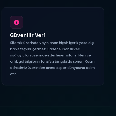
Güvenilir Veri
Sitemiz üzerinde yayınlanan hiçbir içerik yasa dışı
bahis teşviki içermez. Sadece lisanslı veri
sağlayıcıları üzerinden derlenen istatistikleri ve
anlık gol bilgilerini tarafsız bir şekilde sunar. Resmi
adresimiz üzerinden anında spor dünyasına adım
atın.