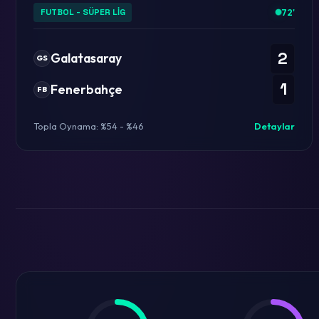
FUTBOL - SÜPER LIG
72'
2
Galatasaray
GS
1
Fenerbahçe
FB
Topla Oynama: %54 - %46
Detaylar