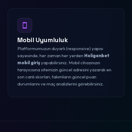
Mobil Uyumluluk
Platformumuzun duyarlı (responsive) yapısı
sayesinde, her zaman her yerden
Holiganbet
mobil giriş
yapabilirsiniz. Mobil cihazınızın
tarayıcısına sitemizin güncel adresini yazarak en
son canlı skorları, takımların güncel puan
durumlarını ve maç analizlerini görebilirsiniz.