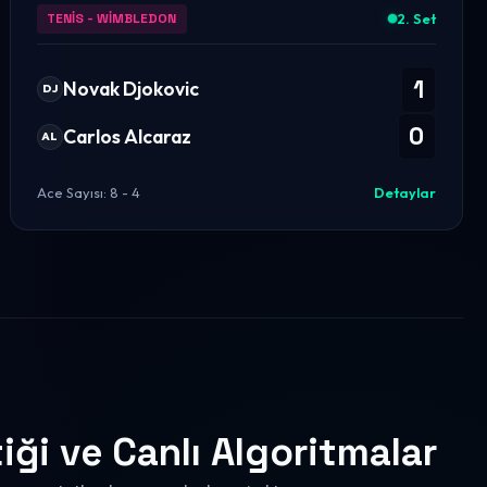
TENIS - WIMBLEDON
2. Set
1
Novak Djokovic
DJ
0
Carlos Alcaraz
AL
Ace Sayısı: 8 - 4
Detaylar
iği ve Canlı Algoritmalar