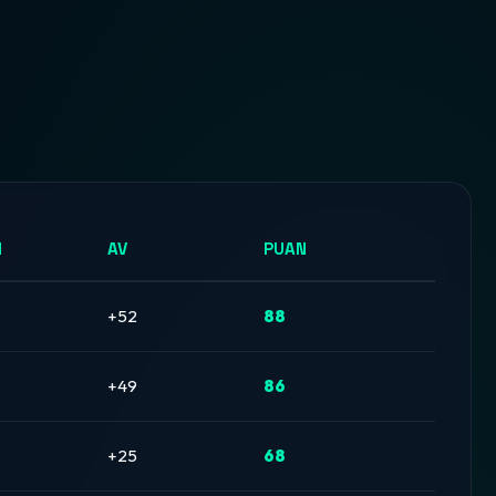
M
AV
PUAN
+52
88
+49
86
+25
68