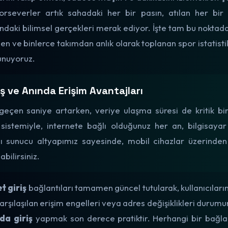
porseverler artık sahadaki her bir pasın, atılan her bir 
ndaki bilimsel gerçekleri merak ediyor. İşte tam bu noktad
n ve binlerce takımdan anlık olarak toplanan spor istatistikle
sunuyoruz.
ş ve Anında Erişim Avantajları
 geçen saniye artarken, veriye ulaşma süresi de kritik bi
sistemiyle, internete bağlı olduğunuz her an, bilgisaya
zlı sunucu altyapımız sayesinde, mobil cihazlar üzerinde
abilirsiniz.
t giriş
bağlantıları tamamen güncel tutularak, kullanıcıları
rşılaşılan erişim engelleri veya adres değişiklikleri durumun
da giriş
yapmak son derece pratiktir. Herhangi bir bağlan