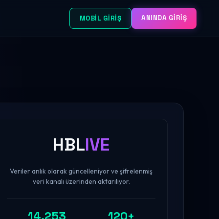
ANINDA GIRIŞ
MOBIL GIRIŞ
HBL
IVE
Veriler anlık olarak güncelleniyor ve şifrelenmiş
veri kanalı üzerinden aktarılıyor.
14,254
120+