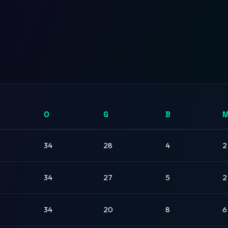
O
G
B
34
28
4
2
34
27
5
2
34
20
8
6