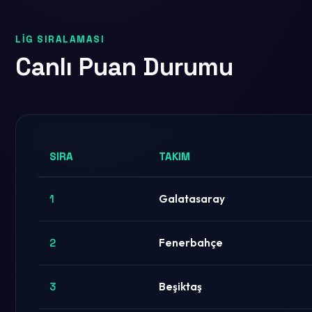
LIG SIRALAMASI
Canlı Puan Durumu
SIRA
TAKIM
1
Galatasaray
2
Fenerbahçe
3
Beşiktaş