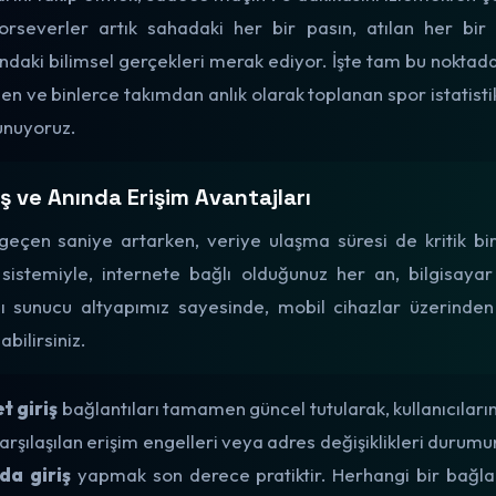
porseverler artık sahadaki her bir pasın, atılan her bir 
ndaki bilimsel gerçekleri merak ediyor. İşte tam bu noktad
n ve binlerce takımdan anlık olarak toplanan spor istatistikle
sunuyoruz.
ş ve Anında Erişim Avantajları
 geçen saniye artarken, veriye ulaşma süresi de kritik bi
sistemiyle, internete bağlı olduğunuz her an, bilgisaya
zlı sunucu altyapımız sayesinde, mobil cihazlar üzerinde
abilirsiniz.
t giriş
bağlantıları tamamen güncel tutularak, kullanıcıları
rşılaşılan erişim engelleri veya adres değişiklikleri durumun
da giriş
yapmak son derece pratiktir. Herhangi bir bağlan