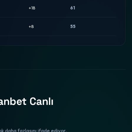
+18
61
+8
55
anbet Canlı
 daha fazlasını ifade ediyor.