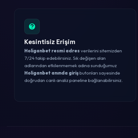
Kesintisiz Erişim
Holiganbet resmi adres
verilerini sitemizden
7/24 takip edebilirsiniz. Sık değişen alan
adlarından etkilenmemek adına sunduğumuz
Holiganbet anında giriş
butonları sayesinde
doğrudan canlı analiz paneline bağlanabilirsiniz.