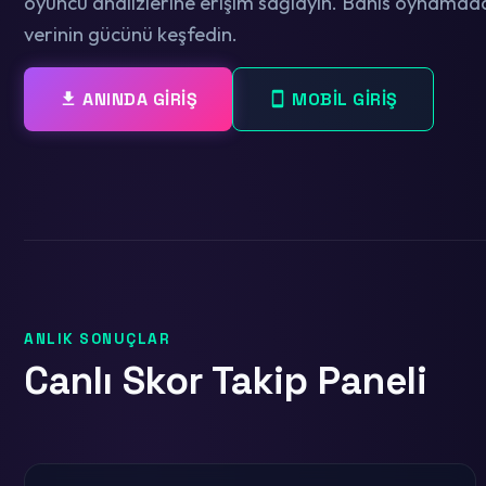
oyuncu analizlerine erişim sağlayın. Bahis oynamad
verinin gücünü keşfedin.
ANINDA GIRIŞ
MOBIL GIRIŞ
ANLIK SONUÇLAR
Canlı Skor Takip Paneli