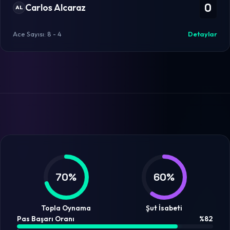
0
Carlos Alcaraz
AL
Ace Sayısı: 8 - 4
Detaylar
70%
60%
Topla Oynama
Şut İsabeti
Pas Başarı Oranı
%82