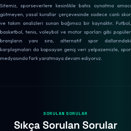
Sitemiz, sporseverlere kesinlikle bahis oynatma amacı
gütmeyen, yasal kurallar çerçevesinde sadece canlı skor
ve takım analizleri sunan bağımsız bir kaynaktır. Futbol,
basketbol, tenis, voleybol ve motor sporları gibi popüler
branşların yanı sıra, alternatif spor dallarındaki
karşılaşmaları da kapsayan geniş veri yelpazemizle, spor
medyasında fark yaratmaya devam ediyoruz.
SORULAN SORULAR
Sıkça Sorulan Sorular