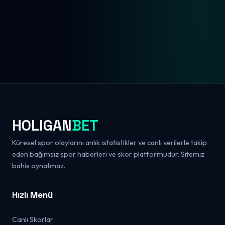
öncelikli konudur.
Sistemimiz global veri sağlayıcıları ile entegre
çalışmaktadır. Sahadaki gelişmeler (gol, kırmızı kart,
basket sayıları vb.) ortalama 1-2 saniye gecikmeyle anlık
olarak ekranınıza yansıtılır.
HOLIGAN
BET
Küresel spor olaylarını anlık istatistikler ve canlı verilerle takip
eden bağımsız spor haberleri ve skor platformudur. Sitemiz
bahis oynatmaz.
Hızlı Menü
Canlı Skorlar