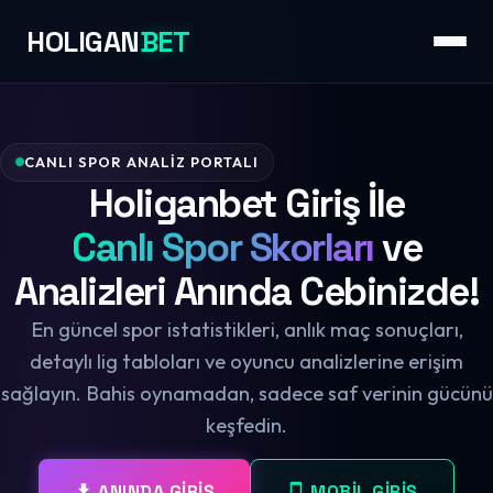
HOLIGAN
BET
CANLI SPOR ANALIZ PORTALI
Holiganbet Giriş İle
Canlı Spor Skorları
ve
Analizleri Anında Cebinizde!
En güncel spor istatistikleri, anlık maç sonuçları,
detaylı lig tabloları ve oyuncu analizlerine erişim
sağlayın. Bahis oynamadan, sadece saf verinin gücünü
keşfedin.
ANINDA GIRIŞ
MOBIL GIRIŞ