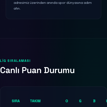
adresimiz üzerinden anında spor dünyasına adım
atın.
LIG SIRALAMASI
Canlı Puan Durumu
SIRA
TAKIM
O
G
B