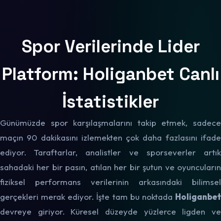
Spor Verilerinde Lider
Platform: Holiganbet Canlı
İstatistikler
Günümüzde spor karşılaşmalarını takip etmek, sadece
maçın 90 dakikasını izlemekten çok daha fazlasını ifade
ediyor. Taraftarlar, analistler ve sporseverler artık
sahadaki her bir pasın, atılan her bir şutun ve oyuncuların
fiziksel performans verilerinin arkasındaki bilimsel
gerçekleri merak ediyor. İşte tam bu noktada
Holiganbet
devreye giriyor. Küresel düzeyde yüzlerce ligden ve