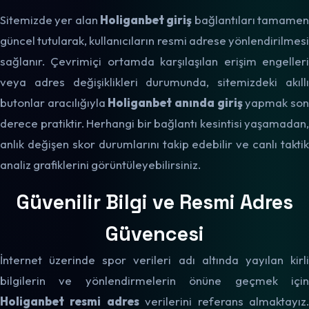
Sitemizde yer alan
Holiganbet giriş
bağlantıları tamame
güncel tutularak, kullanıcıların resmi adrese yönlendirilmesi
sağlanır. Çevrimiçi ortamda karşılaşılan erişim engelleri
veya adres değişiklikleri durumunda, sitemizdeki akıllı
butonlar aracılığıyla
Holiganbet anında giriş
yapmak so
derece pratiktir. Herhangi bir bağlantı kesintisi yaşamadan,
anlık değişen skor durumlarını takip edebilir ve canlı taktik
analiz grafiklerini görüntüleyebilirsiniz.
Güvenilir Bilgi ve Resmi Adres
Güvencesi
İnternet üzerinde spor verileri adı altında yayılan kirli
bilgilerin ve yönlendirmelerin önüne geçmek için
Holiganbet resmi adres
verilerini referans almaktayız