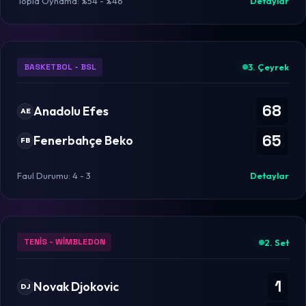
Topla Oynama: %54 - %46
Detaylar
BASKETBOL - BSL
3. Çeyrek
68
Anadolu Efes
AE
65
Fenerbahçe Beko
FB
Faul Durumu: 4 - 3
Detaylar
TENIS - WIMBLEDON
2. Set
1
Novak Djokovic
DJ