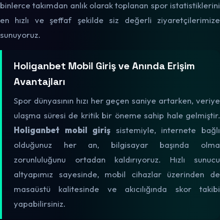
binlerce takımdan anlık olarak toplanan spor istatistiklerini
en hızlı ve şeffaf şekilde siz değerli ziyaretçilerimize
sunuyoruz.
Holiganbet Mobil Giriş ve Anında Erişim
Avantajları
Spor dünyasının hızı her geçen saniye artarken, veriye
ulaşma süresi de kritik bir öneme sahip hale gelmiştir.
Holiganbet mobil giriş
sistemiyle, internete bağl
olduğunuz her an, bilgisayar başında olma
zorunluluğunu ortadan kaldırıyoruz. Hızlı sunucu
altyapımız sayesinde, mobil cihazlar üzerinden de
masaüstü kalitesinde ve akıcılığında skor takibi
yapabilirsiniz.