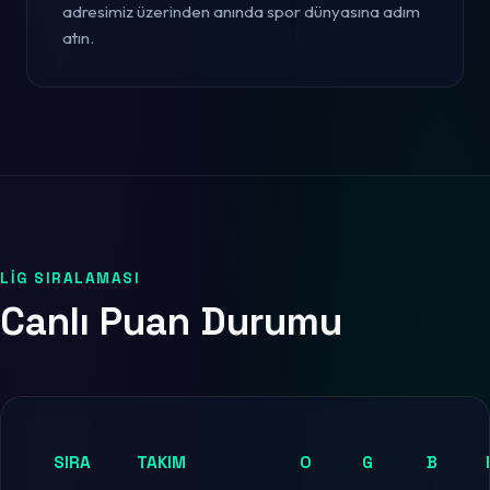
adresimiz üzerinden anında spor dünyasına adım
atın.
LIG SIRALAMASI
Canlı Puan Durumu
SIRA
TAKIM
O
G
B