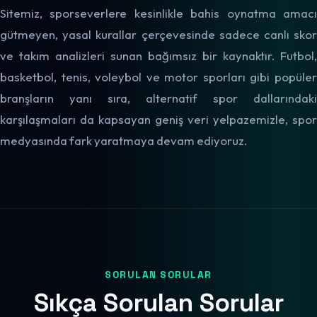
Sitemiz, sporseverlere kesinlikle bahis oynatma amacı
gütmeyen, yasal kurallar çerçevesinde sadece canlı skor
ve takım analizleri sunan bağımsız bir kaynaktır. Futbol,
basketbol, tenis, voleybol ve motor sporları gibi popüler
branşların yanı sıra, alternatif spor dallarındaki
karşılaşmaları da kapsayan geniş veri yelpazemizle, spor
medyasında fark yaratmaya devam ediyoruz.
SORULAN SORULAR
Sıkça Sorulan Sorular