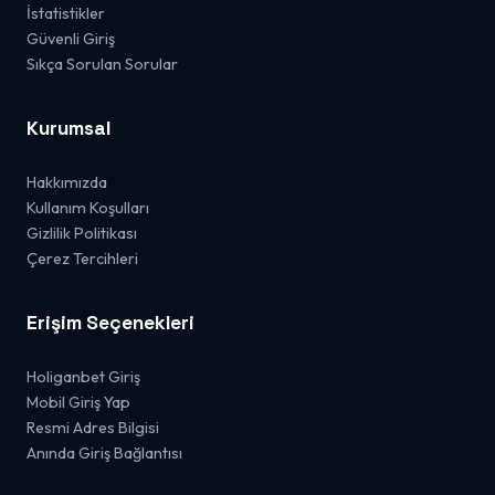
İstatistikler
Güvenli Giriş
Sıkça Sorulan Sorular
Kurumsal
Hakkımızda
Kullanım Koşulları
Gizlilik Politikası
Çerez Tercihleri
Erişim Seçenekleri
Holiganbet Giriş
Mobil Giriş Yap
Resmi Adres Bilgisi
Anında Giriş Bağlantısı