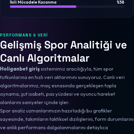
İkili Mücadele Kazanma
%58
PERFORMANS & VERI
Gelişmiş Spor Analitiği ve
Canlı Algoritmalar
Holiganbet giriş
sistemimiz aracılığıyla, tüm spor
tutkunlarına en hızlı veri aktarımını sunuyoruz. Canlı veri
algoritmalarımız, maç esnasında gerçekleşen topla
oynama, şut isabeti, pas yüzdesi ve oyuncu hareket
alanlarını saniyeler içinde işler.
Spor analiz uzmanlarımızın hazırladığı bu grafikler
sayesinde, takımların taktiksel dizilişlerini, form durumlarını
ve anlık performans dalgalanmalarını detaylıca