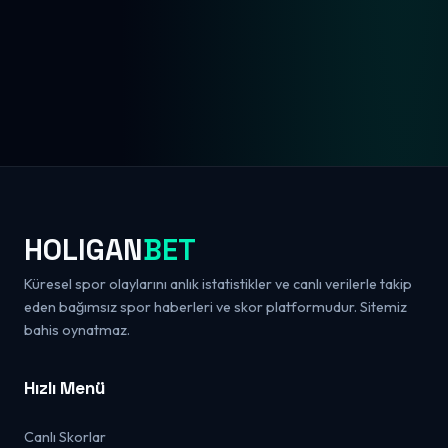
öncelikli konudur.
Sistemimiz global veri sağlayıcıları ile entegre
çalışmaktadır. Sahadaki gelişmeler (gol, kırmızı kart,
basket sayıları vb.) ortalama 1-2 saniye gecikmeyle anlık
olarak ekranınıza yansıtılır.
HOLIGAN
BET
Küresel spor olaylarını anlık istatistikler ve canlı verilerle takip
eden bağımsız spor haberleri ve skor platformudur. Sitemiz
bahis oynatmaz.
Hızlı Menü
Canlı Skorlar