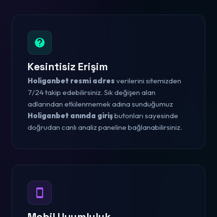
Kesintisiz Erişim
Holiganbet resmi adres
verilerini sitemizden
7/24 takip edebilirsiniz. Sık değişen alan
adlarından etkilenmemek adına sunduğumuz
Holiganbet anında giriş
butonları sayesinde
doğrudan canlı analiz paneline bağlanabilirsiniz.
Mobil Uyumluluk