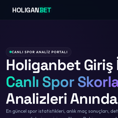
HOLIGAN
BET
CANLI SPOR ANALIZ PORTALI
Holiganbet Giriş 
Canlı Spor Skorla
Analizleri Anınd
En güncel spor istatistikleri, anlık maç sonuçları, deta