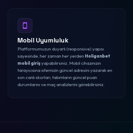
Mobil Uyumluluk
Platformumuzun duyarlı (responsive) yapısı
sayesinde, her zaman her yerden
Holiganbet
mobil giriş
yapabilirsiniz. Mobil cihazınızın
tarayıcısına sitemizin güncel adresini yazarak en
son canlı skorları, takımların güncel puan
durumlarını ve maç analizlerini görebilirsiniz.