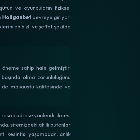
şutun ve oyuncuların fiziksel
a
Holiganbet
devreye giriyor.
rini en hızlı ve şeffaf şekilde
r öneme sahip hale gelmiştir.
r başında olma zorunluluğunu
n de masaüstü kalitesinde ve
n resmi adrese yönlendirilmesi
da, sitemizdeki akıllı butonlar
tı kesintisi yaşamadan, anlık