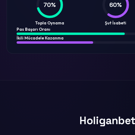
70%
60%
Topla Oynama
Şut İsabeti
Pas Başarı Oranı
İkili Mücadele Kazanma
Holiganbet 