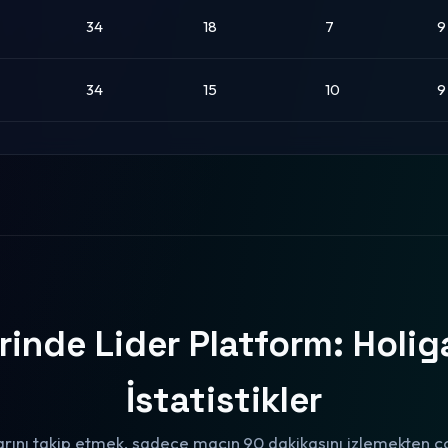
34
18
7
9
34
15
10
9
erinde Lider Platform: Holig
İstatistikler
ını takip etmek, sadece maçın 90 dakikasını izlemekten çok