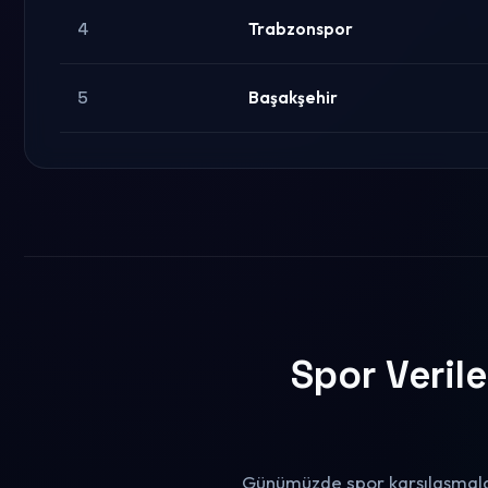
4
Trabzonspor
5
Başakşehir
Spor Veril
Günümüzde spor karşılaşmalar