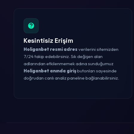
Kesintisiz Erişim
Holiganbet resmi adres
verilerini sitemizden
7/24 takip edebilirsiniz. Sık değişen alan
adlarından etkilenmemek adına sunduğumuz
Holiganbet anında giriş
butonları sayesinde
doğrudan canlı analiz paneline bağlanabilirsiniz.