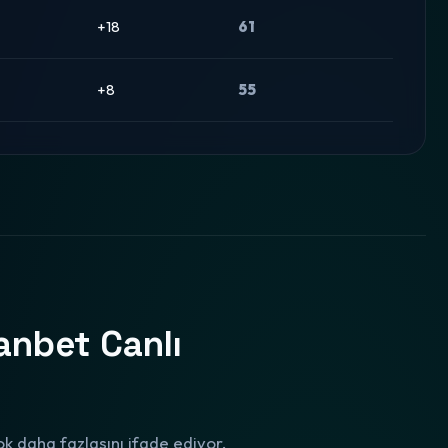
+18
61
+8
55
anbet Canlı
 daha fazlasını ifade ediyor.