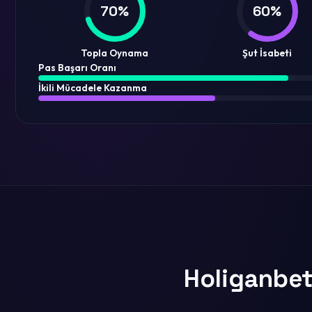
55%
54%
Topla Oynama
Şut İsabeti
Pas Başarı Oranı
İkili Mücadele Kazanma
Holiganbet 