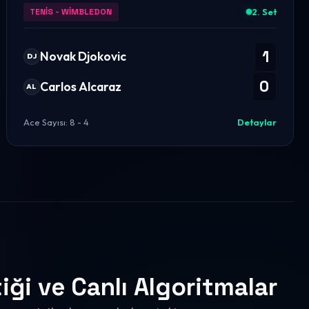
TENIS - WIMBLEDON
2. Set
1
Novak Djokovic
DJ
0
Carlos Alcaraz
AL
Ace Sayısı: 8 - 4
Detaylar
iği ve Canlı Algoritmalar