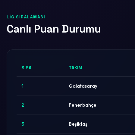
LIG SIRALAMASI
Canlı Puan Durumu
SIRA
TAKIM
1
Galatasaray
2
Fenerbahçe
3
Beşiktaş