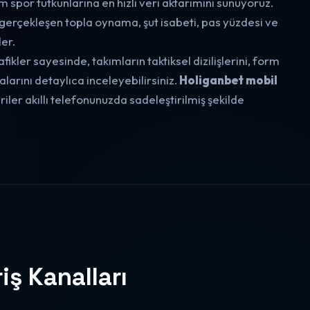
m spor tutkunlarına en hızlı veri aktarımını sunuyoruz.
gerçekleşen topla oynama, şut isabeti, pas yüzdesi ve
ler.
ikler sayesinde, takımların taktiksel dizilişlerini, form
arını detaylıca inceleyebilirsiniz.
Holiganbet mobil
er akıllı telefonunuzda sadeleştirilmiş şekilde
iş Kanalları