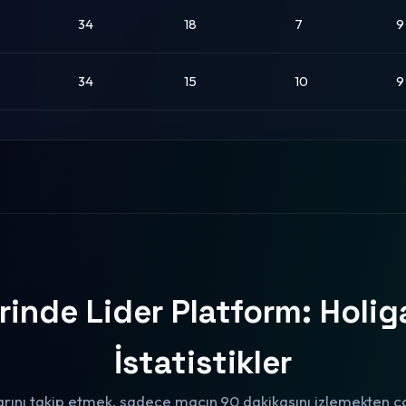
34
18
7
9
34
15
10
9
erinde Lider Platform: Holig
İstatistikler
ını takip etmek, sadece maçın 90 dakikasını izlemekten çok