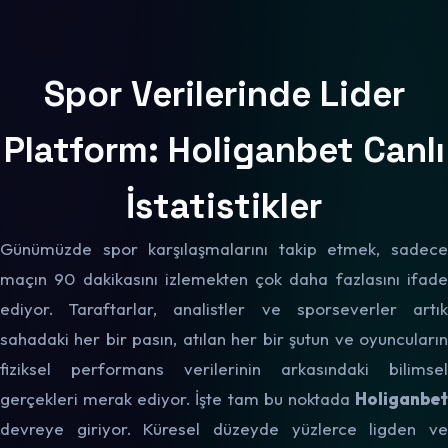
Spor Verilerinde Lider
Platform: Holiganbet Canlı
İstatistikler
Günümüzde spor karşılaşmalarını takip etmek, sadece
maçın 90 dakikasını izlemekten çok daha fazlasını ifade
ediyor. Taraftarlar, analistler ve sporseverler artık
sahadaki her bir pasın, atılan her bir şutun ve oyuncuların
fiziksel performans verilerinin arkasındaki bilimsel
gerçekleri merak ediyor. İşte tam bu noktada
Holiganbet
devreye giriyor. Küresel düzeyde yüzlerce ligden ve