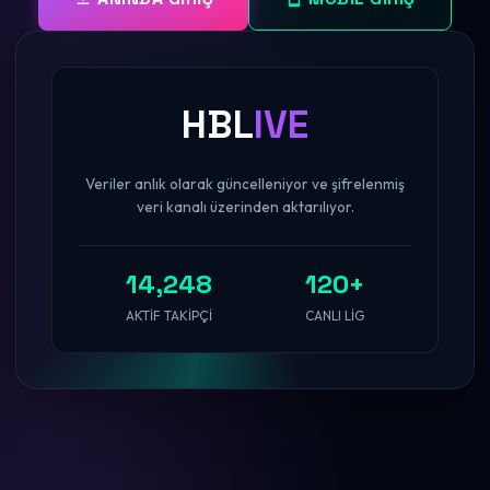
HBL
IVE
Veriler anlık olarak güncelleniyor ve şifrelenmiş
veri kanalı üzerinden aktarılıyor.
14,243
120+
AKTIF TAKIPÇI
CANLI LIG