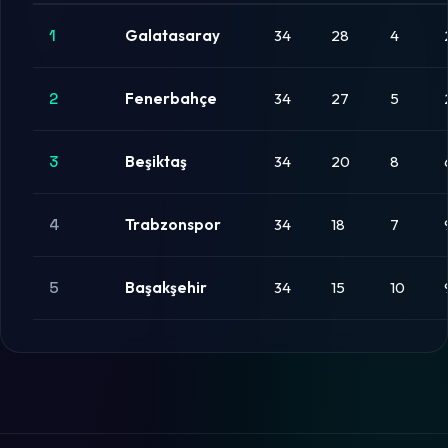
1
Galatasaray
34
28
4
2
Fenerbahçe
34
27
5
3
Beşiktaş
34
20
8
4
Trabzonspor
34
18
7
5
Başakşehir
34
15
10