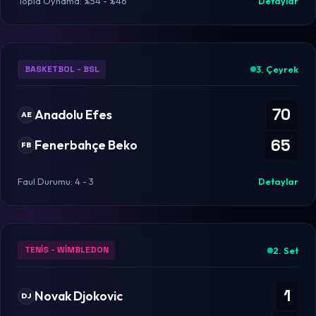
Topla Oynama: %54 - %46
Detaylar
BASKETBOL - BSL
3. Çeyrek
70
Anadolu Efes
AE
65
Fenerbahçe Beko
FB
Faul Durumu: 4 - 3
Detaylar
TENIS - WIMBLEDON
2. Set
1
Novak Djokovic
DJ