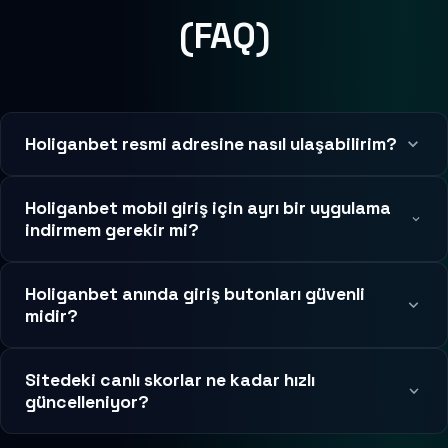
(FAQ)
Holiganbet resmi adresine nasıl ulaşabilirim?
Sitemiz üzerinden her zaman en güncel
Holiganbet
Holiganbet mobil giriş için ayrı bir uygulama
resmi adres
indirmem gerekir mi?
linklerine ulaşabilirsiniz. Bağlantılarımız
düzenli olarak kontrol edilmekte ve kesintisiz erişim
sağlamanız amacıyla güncellenmektedir.
Hayır, ek bir uygulama indirmenize gerek yoktur.
Holiganbet anında giriş butonları güvenli
Holiganbet mobil giriş
midir?
linkimiz tüm popüler mobil
tarayıcılar (Safari, Chrome, Opera vb.) ile %100 uyumlu
çalışacak şekilde optimize edilmiştir.
Evet, sitemizde yer alan
Holiganbet anında giriş
Sitedeki canlı skorlar ne kadar hızlı
bağlantıları SSL sertifikasıyla korunan güvenli sunucular
güncelleniyor?
üzerinden yönlendirilir. Kullanıcı güvenliği sitemiz için en