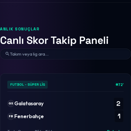
ANLIK SONUÇLAR
Canlı Skor Takip Paneli
FUTBOL - SÜPER LIG
72'
2
Galatasaray
GS
1
Fenerbahçe
FB