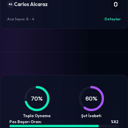
0
Carlos Alcaraz
AL
Ace Sayısı: 8 - 4
Detaylar
70%
60%
Topla Oynama
Şut İsabeti
Pas Başarı Oranı
%82