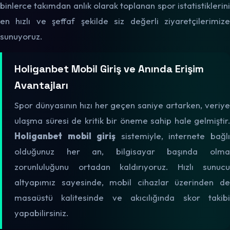
binlerce takımdan anlık olarak toplanan spor istatistiklerini
en hızlı ve şeffaf şekilde siz değerli ziyaretçilerimize
sunuyoruz.
Holiganbet Mobil Giriş ve Anında Erişim
Avantajları
Spor dünyasının hızı her geçen saniye artarken, veriye
ulaşma süresi de kritik bir öneme sahip hale gelmiştir.
Holiganbet mobil giriş
sistemiyle, internete bağl
olduğunuz her an, bilgisayar başında olma
zorunluluğunu ortadan kaldırıyoruz. Hızlı sunucu
altyapımız sayesinde, mobil cihazlar üzerinden de
masaüstü kalitesinde ve akıcılığında skor takibi
yapabilirsiniz.