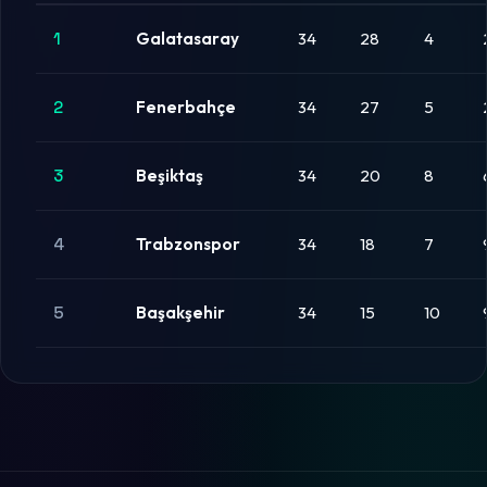
1
Galatasaray
34
28
4
2
Fenerbahçe
34
27
5
3
Beşiktaş
34
20
8
4
Trabzonspor
34
18
7
5
Başakşehir
34
15
10