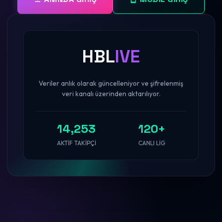
HBL
IVE
Veriler anlık olarak güncelleniyor ve şifrelenmiş
veri kanalı üzerinden aktarılıyor.
14,250
120+
AKTIF TAKIPÇI
CANLI LIG