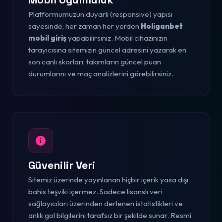
Platformumuzun duyarlı (responsive) yapısı
sayesinde, her zaman her yerden
Holiganbet
mobil giriş
yapabilirsiniz. Mobil cihazınızın
tarayıcısına sitemizin güncel adresini yazarak en
son canlı skorları, takımların güncel puan
durumlarını ve maç analizlerini görebilirsiniz.
Güvenilir Veri
Sitemiz üzerinde yayınlanan hiçbir içerik yasa dışı
bahis teşviki içermez. Sadece lisanslı veri
sağlayıcıları üzerinden derlenen istatistikleri ve
anlık gol bilgilerini tarafsız bir şekilde sunar. Resmi