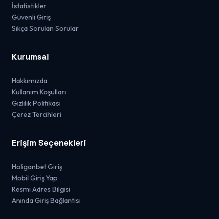
İstatistikler
Güvenli Giriş
Sıkça Sorulan Sorular
Kurumsal
Hakkımızda
Kullanım Koşulları
Gizlilik Politikası
Çerez Tercihleri
Erişim Seçenekleri
Holiganbet Giriş
Mobil Giriş Yap
Resmi Adres Bilgisi
Anında Giriş Bağlantısı