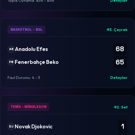
Topla Oynama: %54 - %46
Detaylar
BASKETBOL - BSL
3. Çeyrek
68
Anadolu Efes
AE
65
Fenerbahçe Beko
FB
Faul Durumu: 4 - 3
Detaylar
TENIS - WIMBLEDON
2. Set
1
Novak Djokovic
DJ