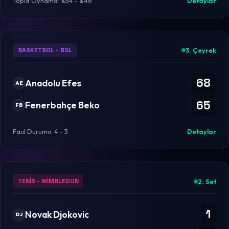
Topla Oynama: %54 - %46
Detaylar
BASKETBOL - BSL
3. Çeyrek
71
Anadolu Efes
AE
65
Fenerbahçe Beko
FB
Faul Durumu: 4 - 3
Detaylar
TENIS - WIMBLEDON
2. Set
1
Novak Djokovic
DJ