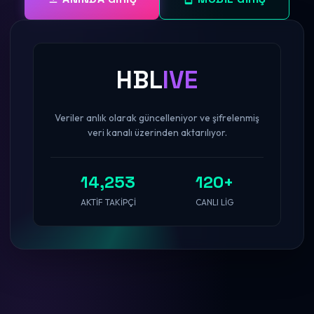
HBL
IVE
Veriler anlık olarak güncelleniyor ve şifrelenmiş
veri kanalı üzerinden aktarılıyor.
14,255
120+
AKTIF TAKIPÇI
CANLI LIG