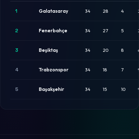
1
Galatasaray
34
28
4
2
Fenerbahçe
34
27
5
3
Beşiktaş
34
20
8
4
Trabzonspor
34
18
7
5
Başakşehir
34
15
10