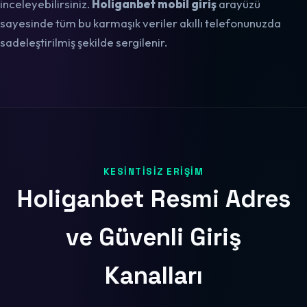
inceleyebilirsiniz.
Holiganbet mobil giriş
arayüzü
sayesinde tüm bu karmaşık veriler akıllı telefonunuzda
sadeleştirilmiş şekilde sergilenir.
KESINTISIZ ERIŞIM
Holiganbet Resmi Adres
ve Güvenli Giriş
Kanalları