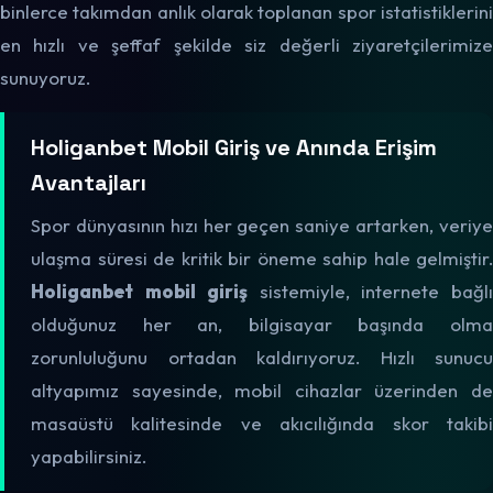
binlerce takımdan anlık olarak toplanan spor istatistiklerini
en hızlı ve şeffaf şekilde siz değerli ziyaretçilerimize
sunuyoruz.
Holiganbet Mobil Giriş ve Anında Erişim
Avantajları
Spor dünyasının hızı her geçen saniye artarken, veriye
ulaşma süresi de kritik bir öneme sahip hale gelmiştir.
Holiganbet mobil giriş
sistemiyle, internete bağl
olduğunuz her an, bilgisayar başında olma
zorunluluğunu ortadan kaldırıyoruz. Hızlı sunucu
altyapımız sayesinde, mobil cihazlar üzerinden de
masaüstü kalitesinde ve akıcılığında skor takibi
yapabilirsiniz.