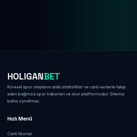
öncelikli konudur.
Sistemimiz global veri sağlayıcıları ile entegre
çalışmaktadır. Sahadaki gelişmeler (gol, kırmızı kart,
basket sayıları vb.) ortalama 1-2 saniye gecikmeyle anlık
olarak ekranınıza yansıtılır.
HOLIGAN
BET
Küresel spor olaylarını anlık istatistikler ve canlı verilerle takip
eden bağımsız spor haberleri ve skor platformudur. Sitemiz
bahis oynatmaz.
Hızlı Menü
Canlı Skorlar