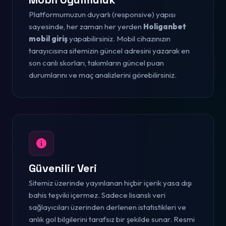
Platformumuzun duyarlı (responsive) yapısı
sayesinde, her zaman her yerden
Holiganbet
mobil giriş
yapabilirsiniz. Mobil cihazınızın
tarayıcısına sitemizin güncel adresini yazarak en
son canlı skorları, takımların güncel puan
durumlarını ve maç analizlerini görebilirsiniz.
Güvenilir Veri
Sitemiz üzerinde yayınlanan hiçbir içerik yasa dışı
bahis teşviki içermez. Sadece lisanslı veri
sağlayıcıları üzerinden derlenen istatistikleri ve
anlık gol bilgilerini tarafsız bir şekilde sunar. Resmi