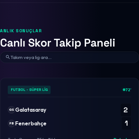
ANLIK SONUÇLAR
Canlı Skor Takip Paneli
FUTBOL - SÜPER LIG
72'
2
Galatasaray
GS
1
Fenerbahçe
FB