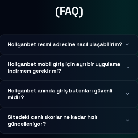
(FAQ)
Holiganbet resmi adresine nasıl ulaşabilirim?
Sitemiz üzerinden her zaman en güncel
Holiganbet
Holiganbet mobil giriş için ayrı bir uygulama
resmi adres
indirmem gerekir mi?
linklerine ulaşabilirsiniz. Bağlantılarımız
düzenli olarak kontrol edilmekte ve kesintisiz erişim
sağlamanız amacıyla güncellenmektedir.
Hayır, ek bir uygulama indirmenize gerek yoktur.
Holiganbet anında giriş butonları güvenli
Holiganbet mobil giriş
midir?
linkimiz tüm popüler mobil
tarayıcılar (Safari, Chrome, Opera vb.) ile %100 uyumlu
çalışacak şekilde optimize edilmiştir.
Evet, sitemizde yer alan
Holiganbet anında giriş
Sitedeki canlı skorlar ne kadar hızlı
bağlantıları SSL sertifikasıyla korunan güvenli sunucular
güncelleniyor?
üzerinden yönlendirilir. Kullanıcı güvenliği sitemiz için en