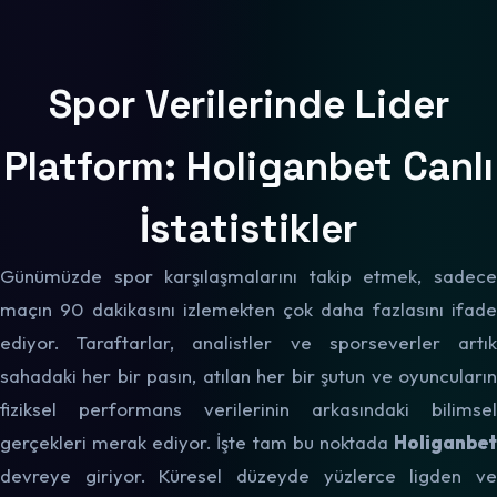
Spor Verilerinde Lider
Platform: Holiganbet Canlı
İstatistikler
Günümüzde spor karşılaşmalarını takip etmek, sadece
maçın 90 dakikasını izlemekten çok daha fazlasını ifade
ediyor. Taraftarlar, analistler ve sporseverler artık
sahadaki her bir pasın, atılan her bir şutun ve oyuncuların
fiziksel performans verilerinin arkasındaki bilimsel
gerçekleri merak ediyor. İşte tam bu noktada
Holiganbet
devreye giriyor. Küresel düzeyde yüzlerce ligden ve