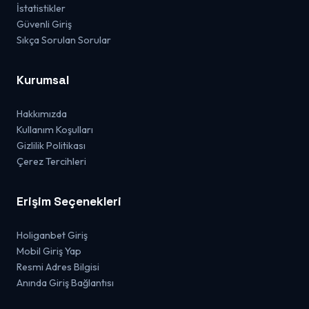
İstatistikler
Güvenli Giriş
Sıkça Sorulan Sorular
Kurumsal
Hakkımızda
Kullanım Koşulları
Gizlilik Politikası
Çerez Tercihleri
Erişim Seçenekleri
Holiganbet Giriş
Mobil Giriş Yap
Resmi Adres Bilgisi
Anında Giriş Bağlantısı