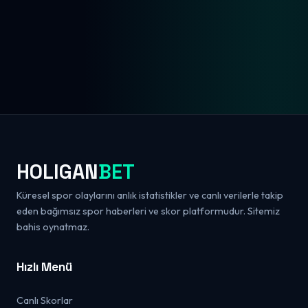
öncelikli konudur.
Sistemimiz global veri sağlayıcıları ile entegre
çalışmaktadır. Sahadaki gelişmeler (gol, kırmızı kart,
basket sayıları vb.) ortalama 1-2 saniye gecikmeyle anlık
olarak ekranınıza yansıtılır.
HOLIGAN
BET
Küresel spor olaylarını anlık istatistikler ve canlı verilerle takip
eden bağımsız spor haberleri ve skor platformudur. Sitemiz
bahis oynatmaz.
Hızlı Menü
Canlı Skorlar