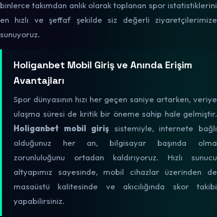
binlerce takımdan anlık olarak toplanan spor istatistiklerini
en hızlı ve şeffaf şekilde siz değerli ziyaretçilerimize
sunuyoruz.
Holiganbet Mobil Giriş ve Anında Erişim
Avantajları
Spor dünyasının hızı her geçen saniye artarken, veriye
ulaşma süresi de kritik bir öneme sahip hale gelmiştir.
Holiganbet mobil giriş
sistemiyle, internete bağl
olduğunuz her an, bilgisayar başında olma
zorunluluğunu ortadan kaldırıyoruz. Hızlı sunucu
altyapımız sayesinde, mobil cihazlar üzerinden de
masaüstü kalitesinde ve akıcılığında skor takibi
yapabilirsiniz.