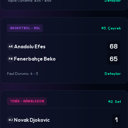
Topla Oynama: %54 - %46
Detaylar
BASKETBOL - BSL
3. Çeyrek
68
Anadolu Efes
AE
65
Fenerbahçe Beko
FB
Faul Durumu: 4 - 3
Detaylar
TENIS - WIMBLEDON
2. Set
1
Novak Djokovic
DJ