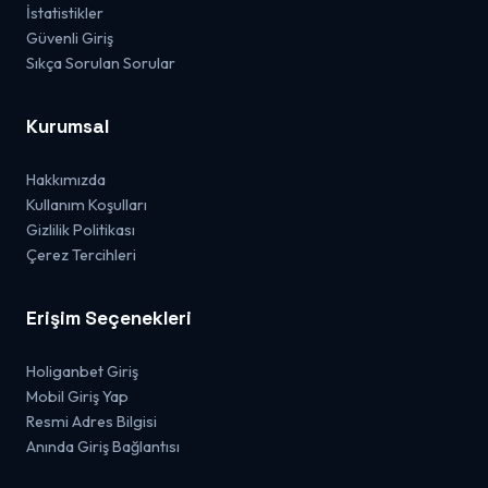
İstatistikler
Güvenli Giriş
Sıkça Sorulan Sorular
Kurumsal
Hakkımızda
Kullanım Koşulları
Gizlilik Politikası
Çerez Tercihleri
Erişim Seçenekleri
Holiganbet Giriş
Mobil Giriş Yap
Resmi Adres Bilgisi
Anında Giriş Bağlantısı