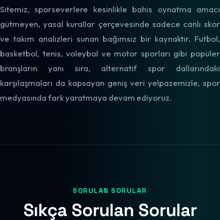
Sitemiz, sporseverlere kesinlikle bahis oynatma amacı
gütmeyen, yasal kurallar çerçevesinde sadece canlı skor
ve takım analizleri sunan bağımsız bir kaynaktır. Futbol,
basketbol, tenis, voleybol ve motor sporları gibi popüler
branşların yanı sıra, alternatif spor dallarındaki
karşılaşmaları da kapsayan geniş veri yelpazemizle, spor
medyasında fark yaratmaya devam ediyoruz.
SORULAN SORULAR
Sıkça Sorulan Sorular