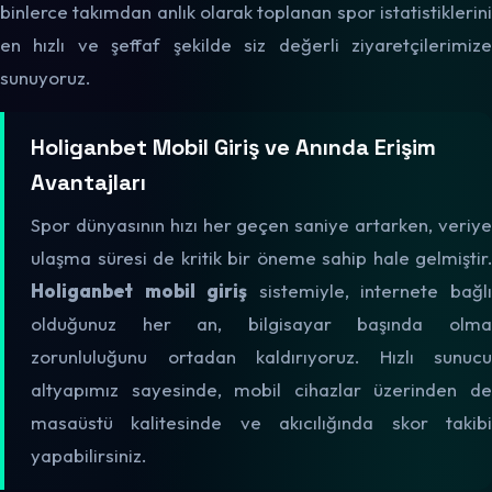
binlerce takımdan anlık olarak toplanan spor istatistiklerini
en hızlı ve şeffaf şekilde siz değerli ziyaretçilerimize
sunuyoruz.
Holiganbet Mobil Giriş ve Anında Erişim
Avantajları
Spor dünyasının hızı her geçen saniye artarken, veriye
ulaşma süresi de kritik bir öneme sahip hale gelmiştir.
Holiganbet mobil giriş
sistemiyle, internete bağl
olduğunuz her an, bilgisayar başında olma
zorunluluğunu ortadan kaldırıyoruz. Hızlı sunucu
altyapımız sayesinde, mobil cihazlar üzerinden de
masaüstü kalitesinde ve akıcılığında skor takibi
yapabilirsiniz.