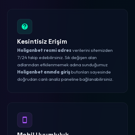
Kesintisiz Erişim
Holiganbet resmi adres
verilerini sitemizden
7/24 takip edebilirsiniz. Sık değişen alan
adlarından etkilenmemek adına sunduğumuz
Holiganbet anında giriş
butonları sayesinde
doğrudan canlı analiz paneline bağlanabilirsiniz.
Mobil Uyumluluk