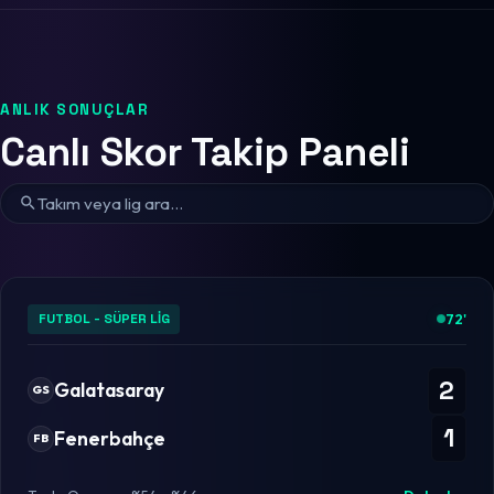
ANLIK SONUÇLAR
Canlı Skor Takip Paneli
FUTBOL - SÜPER LIG
72'
2
Galatasaray
GS
1
Fenerbahçe
FB