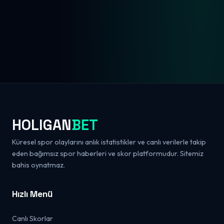
öncelikli konudur.
Sistemimiz global veri sağlayıcıları ile entegre
çalışmaktadır. Sahadaki gelişmeler (gol, kırmızı kart,
basket sayıları vb.) ortalama 1-2 saniye gecikmeyle anlık
olarak ekranınıza yansıtılır.
HOLIGAN
BET
Küresel spor olaylarını anlık istatistikler ve canlı verilerle takip
eden bağımsız spor haberleri ve skor platformudur. Sitemiz
bahis oynatmaz.
Hızlı Menü
Canlı Skorlar