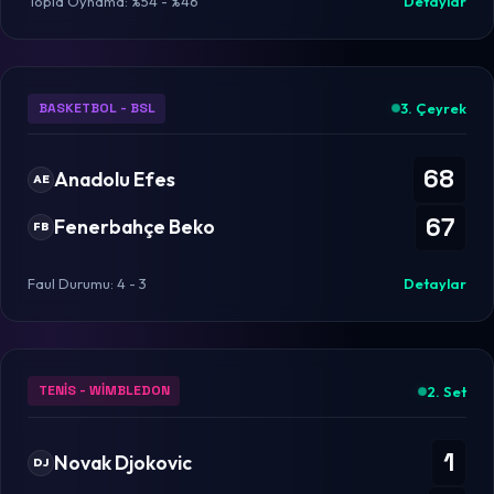
Topla Oynama: %54 - %46
Detaylar
BASKETBOL - BSL
3. Çeyrek
68
Anadolu Efes
AE
67
Fenerbahçe Beko
FB
Faul Durumu: 4 - 3
Detaylar
TENIS - WIMBLEDON
2. Set
1
Novak Djokovic
DJ