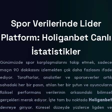
Spor Verilerinde Lider
Platform: Holiganbet Canlı
İstatistikler
Günümüzde spor karşılaşmalarını takip etmek, sadece
maçın 90 dakikasını izlemekten çok daha fazlasını ifade
ediyor. Taraftarlar, analistler ve sporseverler artık
sahadaki her bir pasın, atılan her bir şutun ve oyuncuların
fiziksel performans verilerinin arkasındaki bilimsel
gerçekleri merak ediyor. İşte tam bu noktada
Holiganbet
devreye giriyor. Küresel düzeyde yüzlerce ligden ve