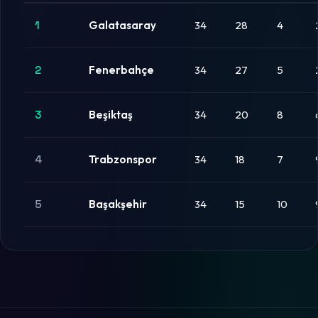
1
Galatasaray
34
28
4
2
Fenerbahçe
34
27
5
3
Beşiktaş
34
20
8
4
Trabzonspor
34
18
7
5
Başakşehir
34
15
10