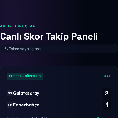
ANLIK SONUÇLAR
Canlı Skor Takip Paneli
FUTBOL - SÜPER LIG
72'
2
Galatasaray
GS
1
Fenerbahçe
FB