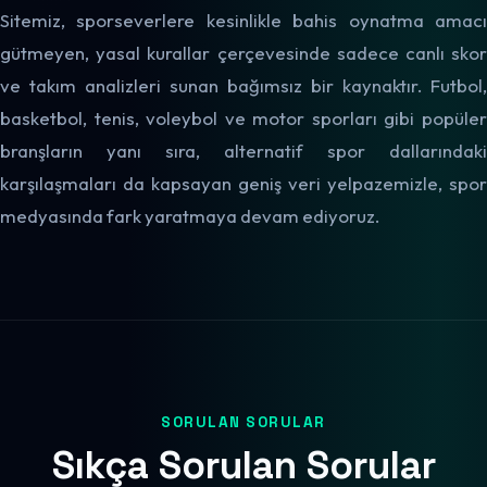
Sitemiz, sporseverlere kesinlikle bahis oynatma amacı
gütmeyen, yasal kurallar çerçevesinde sadece canlı skor
ve takım analizleri sunan bağımsız bir kaynaktır. Futbol,
basketbol, tenis, voleybol ve motor sporları gibi popüler
branşların yanı sıra, alternatif spor dallarındaki
karşılaşmaları da kapsayan geniş veri yelpazemizle, spor
medyasında fark yaratmaya devam ediyoruz.
SORULAN SORULAR
Sıkça Sorulan Sorular