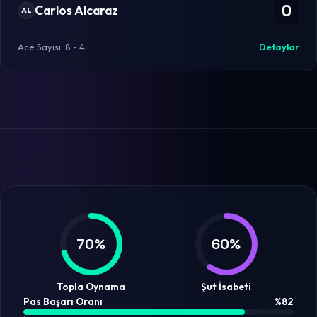
1
Carlos Alcaraz
AL
Ace Sayısı: 8 - 4
Detaylar
70%
60%
Topla Oynama
Şut İsabeti
Pas Başarı Oranı
%82