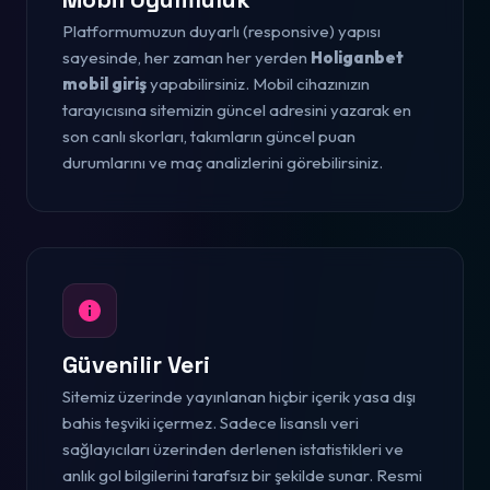
Platformumuzun duyarlı (responsive) yapısı
sayesinde, her zaman her yerden
Holiganbet
mobil giriş
yapabilirsiniz. Mobil cihazınızın
tarayıcısına sitemizin güncel adresini yazarak en
son canlı skorları, takımların güncel puan
durumlarını ve maç analizlerini görebilirsiniz.
Güvenilir Veri
Sitemiz üzerinde yayınlanan hiçbir içerik yasa dışı
bahis teşviki içermez. Sadece lisanslı veri
sağlayıcıları üzerinden derlenen istatistikleri ve
anlık gol bilgilerini tarafsız bir şekilde sunar. Resmi