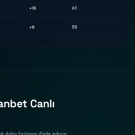
+18
61
+8
55
anbet Canlı
 daha fazlasını ifade ediyor.