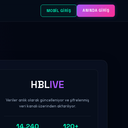
ANINDA GIRIŞ
MOBIL GIRIŞ
HBL
IVE
Veriler anlık olarak güncelleniyor ve şifrelenmiş
veri kanalı üzerinden aktarılıyor.
14,246
120+