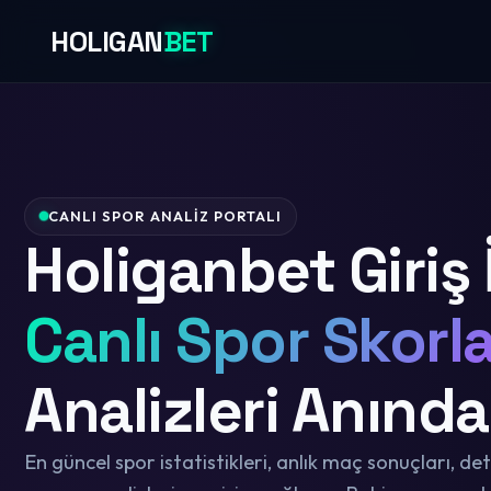
HOLIGAN
BET
CANLI SPOR ANALIZ PORTALI
Holiganbet Giriş 
Canlı Spor Skorla
Analizleri Anınd
En güncel spor istatistikleri, anlık maç sonuçları, deta