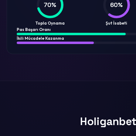
58%
68%
Topla Oynama
Şut İsabeti
Pas Başarı Oranı
İkili Mücadele Kazanma
Holiganbet 