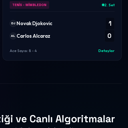
TENIS - WIMBLEDON
2. Set
1
Novak Djokovic
DJ
0
Carlos Alcaraz
AL
Ace Sayısı: 8 - 4
Detaylar
iği ve Canlı Algoritmalar