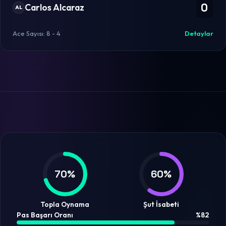
0
Carlos Alcaraz
AL
Ace Sayısı: 8 - 4
Detaylar
70%
60%
Topla Oynama
Şut İsabeti
Pas Başarı Oranı
%82