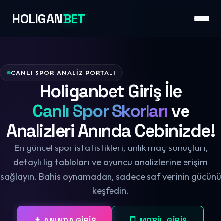
HOLIGAN
BET
CANLI SPOR ANALIZ PORTALI
Holiganbet Giriş İle
Canlı Spor Skorları
ve
Analizleri Anında Cebinizde!
En güncel spor istatistikleri, anlık maç sonuçları,
detaylı lig tabloları ve oyuncu analizlerine erişim
sağlayın. Bahis oynamadan, sadece saf verinin gücünü
keşfedin.
ANINDA GIRIŞ
MOBIL GIRIŞ