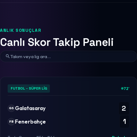
ANLIK SONUÇLAR
Canlı Skor Takip Paneli
FUTBOL - SÜPER LIG
72'
2
Galatasaray
GS
1
Fenerbahçe
FB