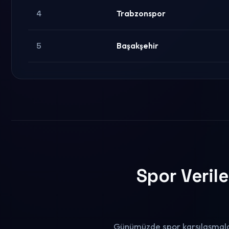
4
Trabzonspor
5
Başakşehir
Spor Veril
Günümüzde spor karşılaşmalar