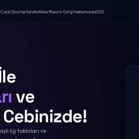
Canlı Skorlar
İstatistikler
Resmi Giriş
Hakkımızda
SSS
İle
rı
ve
a Cebinizde!
ylı lig tabloları ve