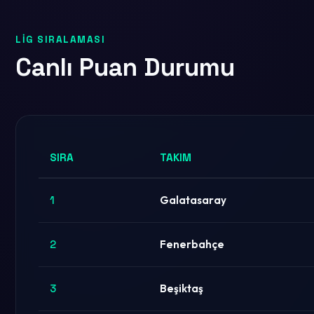
LIG SIRALAMASI
Canlı Puan Durumu
SIRA
TAKIM
1
Galatasaray
2
Fenerbahçe
3
Beşiktaş