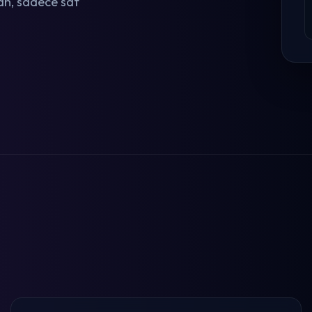
an, sadece saf