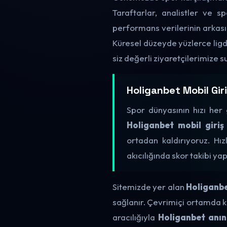
Taraftarlar, analistler ve s
performans verilerinin arkası
Küresel düzeyde yüzlerce ligde
siz değerli ziyaretçilerimize 
Holiganbet Mobil Giri
Spor dünyasının hızı her
Holiganbet mobil giriş
ortadan kaldırıyoruz. Hı
akıcılığında skor takibi yap
Sitemizde yer alan
Holiganbe
sağlanır. Çevrimiçi ortamda ka
aracılığıyla
Holiganbet anın