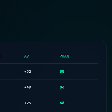
M
AV
PUAN
+52
88
+49
86
+25
68