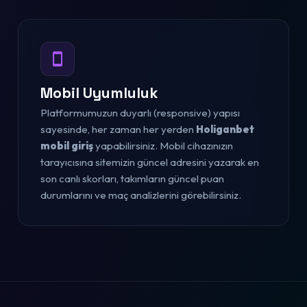
Mobil Uyumluluk
Platformumuzun duyarlı (responsive) yapısı
sayesinde, her zaman her yerden
Holiganbet
mobil giriş
yapabilirsiniz. Mobil cihazınızın
tarayıcısına sitemizin güncel adresini yazarak en
son canlı skorları, takımların güncel puan
durumlarını ve maç analizlerini görebilirsiniz.