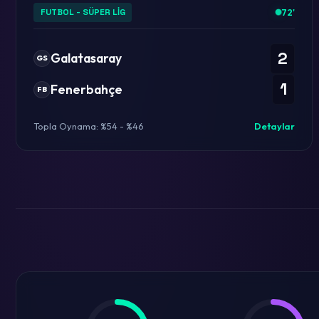
FUTBOL - SÜPER LIG
72'
2
Galatasaray
GS
1
Fenerbahçe
FB
Topla Oynama: %54 - %46
Detaylar