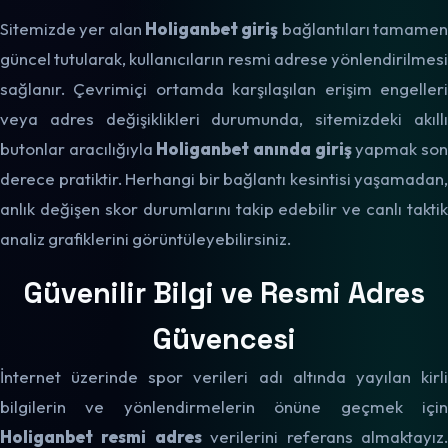
Sitemizde yer alan
Holiganbet giriş
bağlantıları tamame
güncel tutularak, kullanıcıların resmi adrese yönlendirilmesi
sağlanır. Çevrimiçi ortamda karşılaşılan erişim engelleri
veya adres değişiklikleri durumunda, sitemizdeki akıllı
butonlar aracılığıyla
Holiganbet anında giriş
yapmak so
derece pratiktir. Herhangi bir bağlantı kesintisi yaşamadan,
anlık değişen skor durumlarını takip edebilir ve canlı taktik
analiz grafiklerini görüntüleyebilirsiniz.
Güvenilir Bilgi ve Resmi Adres
Güvencesi
İnternet üzerinde spor verileri adı altında yayılan kirli
bilgilerin ve yönlendirmelerin önüne geçmek için
Holiganbet resmi adres
verilerini referans almaktayız