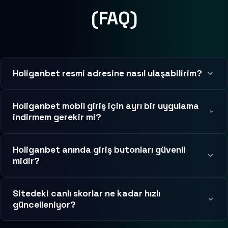
(FAQ)
Holiganbet resmi adresine nasıl ulaşabilirim?
Sitemiz üzerinden her zaman en güncel
Holiganbet
Holiganbet mobil giriş için ayrı bir uygulama
resmi adres
indirmem gerekir mi?
linklerine ulaşabilirsiniz. Bağlantılarımız
düzenli olarak kontrol edilmekte ve kesintisiz erişim
sağlamanız amacıyla güncellenmektedir.
Hayır, ek bir uygulama indirmenize gerek yoktur.
Holiganbet anında giriş butonları güvenli
Holiganbet mobil giriş
midir?
linkimiz tüm popüler mobil
tarayıcılar (Safari, Chrome, Opera vb.) ile %100 uyumlu
çalışacak şekilde optimize edilmiştir.
Evet, sitemizde yer alan
Holiganbet anında giriş
Sitedeki canlı skorlar ne kadar hızlı
bağlantıları SSL sertifikasıyla korunan güvenli sunucular
güncelleniyor?
üzerinden yönlendirilir. Kullanıcı güvenliği sitemiz için en