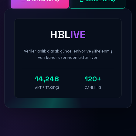
HBL
IVE
Veriler anlık olarak güncelleniyor ve şifrelenmiş
veri kanalı üzerinden aktarılıyor.
14,252
120+
AKTIF TAKIPÇI
CANLI LIG