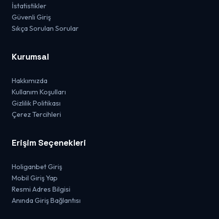
İstatistikler
Güvenli Giriş
Sıkça Sorulan Sorular
Kurumsal
Hakkımızda
Kullanım Koşulları
Gizlilik Politikası
Çerez Tercihleri
Erişim Seçenekleri
Holiganbet Giriş
Mobil Giriş Yap
Resmi Adres Bilgisi
Anında Giriş Bağlantısı