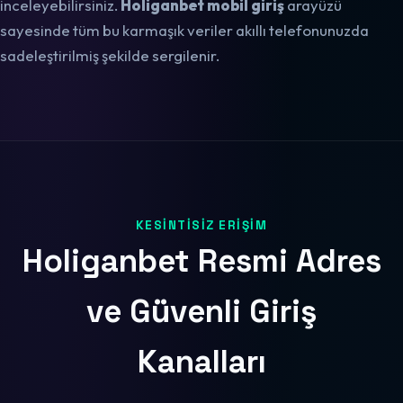
inceleyebilirsiniz.
Holiganbet mobil giriş
arayüzü
sayesinde tüm bu karmaşık veriler akıllı telefonunuzda
sadeleştirilmiş şekilde sergilenir.
KESINTISIZ ERIŞIM
Holiganbet Resmi Adres
ve Güvenli Giriş
Kanalları