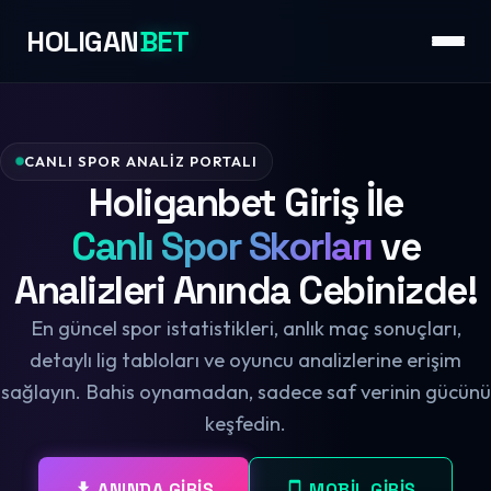
HOLIGAN
BET
CANLI SPOR ANALIZ PORTALI
Holiganbet Giriş İle
Canlı Spor Skorları
ve
Analizleri Anında Cebinizde!
En güncel spor istatistikleri, anlık maç sonuçları,
detaylı lig tabloları ve oyuncu analizlerine erişim
sağlayın. Bahis oynamadan, sadece saf verinin gücünü
keşfedin.
ANINDA GIRIŞ
MOBIL GIRIŞ