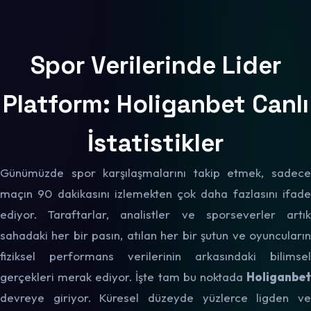
Spor Verilerinde Lider
Platform: Holiganbet Canlı
İstatistikler
Günümüzde spor karşılaşmalarını takip etmek, sadece
maçın 90 dakikasını izlemekten çok daha fazlasını ifade
ediyor. Taraftarlar, analistler ve sporseverler artık
sahadaki her bir pasın, atılan her bir şutun ve oyuncuların
fiziksel performans verilerinin arkasındaki bilimsel
gerçekleri merak ediyor. İşte tam bu noktada
Holiganbet
devreye giriyor. Küresel düzeyde yüzlerce ligden ve