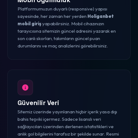
Platformumuzun duyarlı (responsive) yapısı
sayesinde, her zaman her yerden
Holiganbet
mobil giriş
yapabilirsiniz. Mobil cihazınızın
tarayıcısına sitemizin güncel adresini yazarak en
son canlı skorları, takımların güncel puan
durumlarını ve maç analizlerini görebilirsiniz.
Güvenilir Veri
Sitemiz üzerinde yayınlanan hiçbir içerik yasa dışı
bahis teşviki içermez. Sadece lisanslı veri
sağlayıcıları üzerinden derlenen istatistikleri ve
anlık gol bilgilerini tarafsız bir şekilde sunar. Resmi