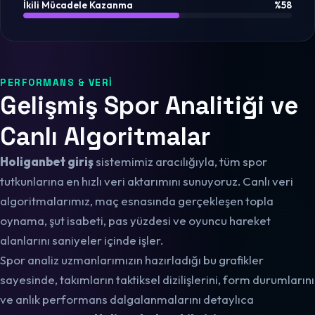
İkili Mücadele Kazanma
%58
PERFORMANS & VERI
Gelişmiş Spor Analitiği ve
Canlı Algoritmalar
Holiganbet giriş
sistemimiz aracılığıyla, tüm spor
tutkunlarına en hızlı veri aktarımını sunuyoruz. Canlı veri
algoritmalarımız, maç esnasında gerçekleşen topla
oynama, şut isabeti, pas yüzdesi ve oyuncu hareket
alanlarını saniyeler içinde işler.
Spor analiz uzmanlarımızın hazırladığı bu grafikler
sayesinde, takımların taktiksel dizilişlerini, form durumlarını
ve anlık performans dalgalanmalarını detaylıca