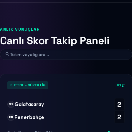
ANLIK SONUÇLAR
Canlı Skor Takip Paneli
FUTBOL - SÜPER LIG
72'
2
Galatasaray
GS
2
Fenerbahçe
FB