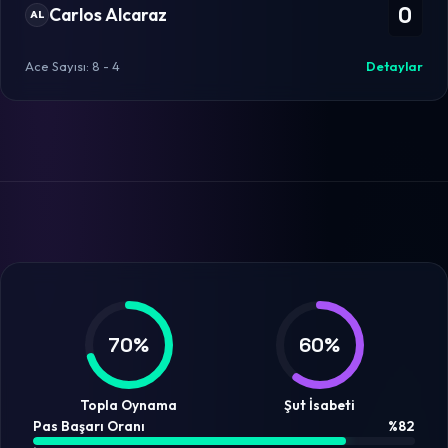
0
Carlos Alcaraz
AL
Ace Sayısı: 8 - 4
Detaylar
70%
60%
Topla Oynama
Şut İsabeti
Pas Başarı Oranı
%82