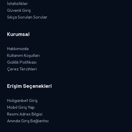
İstatistikler
Güvenli Giriş
Sıkça Sorulan Sorular
Kurumsal
Hakkımızda
Kullanım Koşulları
Gizlilik Politikası
Çerez Tercihleri
Erişim Seçenekleri
Holiganbet Giriş
Mobil Giriş Yap
Resmi Adres Bilgisi
Anında Giriş Bağlantısı