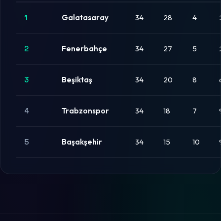
1
Galatasaray
34
28
4
2
Fenerbahçe
34
27
5
3
Beşiktaş
34
20
8
4
Trabzonspor
34
18
7
5
Başakşehir
34
15
10