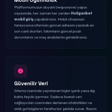
Platformumuzun duyarlı (responsive) yapısı
sayesinde, her zaman her yerden
Holiganbet
mobil giriş
yapabilirsiniz. Mobil cihazınızın
tarayıcısına sitemizin güncel adresini yazarak en
son canlı skorları, takımların güncel puan
durumlarını ve maç analizlerini görebilirsiniz.
Güvenilir Veri
Sitemiz üzerinde yayınlanan hiçbir içerik yasa dışı
bahis teşviki içermez. Sadece lisanslı veri
sağlayıcıları üzerinden derlenen istatistikleri ve
anlık gol bilgilerini tarafsız bir şekilde sunar. Resmi