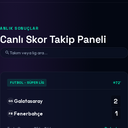
ANLIK SONUÇLAR
Canlı Skor Takip Paneli
FUTBOL - SÜPER LIG
72'
2
Galatasaray
GS
1
Fenerbahçe
FB