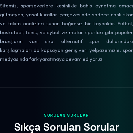
Sitemiz, sporseverlere kesinlikle bahis oynatma amacı
gütmeyen, yasal kurallar çerçevesinde sadece canlı skor
ve takım analizleri sunan bağımsız bir kaynaktır. Futbol,
basketbol, tenis, voleybol ve motor sporları gibi popüler
branşların yanı sıra, alternatif spor dallarındaki
karşılaşmaları da kapsayan geniş veri yelpazemizle, spor
medyasında fark yaratmaya devam ediyoruz.
SORULAN SORULAR
Sıkça Sorulan Sorular