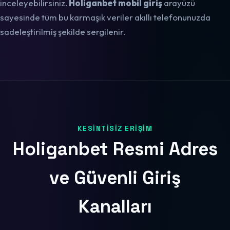
inceleyebilirsiniz.
Holiganbet mobil giriş
arayüzü
sayesinde tüm bu karmaşık veriler akıllı telefonunuzda
sadeleştirilmiş şekilde sergilenir.
KESINTISIZ ERIŞIM
Holiganbet Resmi Adres
ve Güvenli Giriş
Kanalları