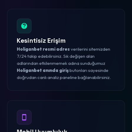
Kesintisiz Erişim
Holiganbet resmi adres
verilerini sitemizden
7/24 takip edebilirsiniz. Sık değişen alan
adlarından etkilenmemek adına sunduğumuz
Holiganbet anında giriş
butonları sayesinde
doğrudan canlı analiz paneline bağlanabilirsiniz.
Mobil Uyumluluk