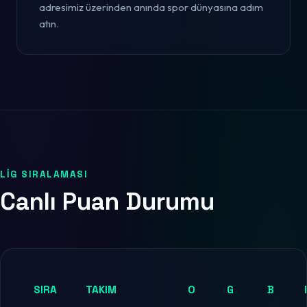
adresimiz üzerinden anında spor dünyasına adım
atın.
LIG SIRALAMASI
Canlı Puan Durumu
SIRA
TAKIM
O
G
B