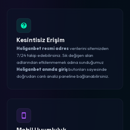
Kesintisiz Erişim
Holiganbet resmi adres
verilerini sitemizden
7/24 takip edebilirsiniz. Sık değişen alan
adlarından etkilenmemek adına sunduğumuz
Holiganbet anında giriş
butonları sayesinde
doğrudan canlı analiz paneline bağlanabilirsiniz.
Mobil Uyumluluk