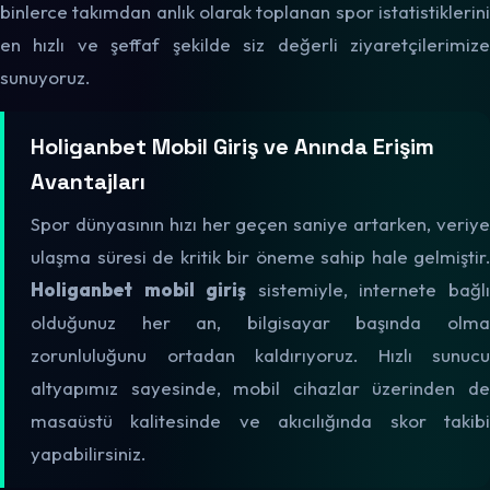
binlerce takımdan anlık olarak toplanan spor istatistiklerini
en hızlı ve şeffaf şekilde siz değerli ziyaretçilerimize
sunuyoruz.
Holiganbet Mobil Giriş ve Anında Erişim
Avantajları
Spor dünyasının hızı her geçen saniye artarken, veriye
ulaşma süresi de kritik bir öneme sahip hale gelmiştir.
Holiganbet mobil giriş
sistemiyle, internete bağl
olduğunuz her an, bilgisayar başında olma
zorunluluğunu ortadan kaldırıyoruz. Hızlı sunucu
altyapımız sayesinde, mobil cihazlar üzerinden de
masaüstü kalitesinde ve akıcılığında skor takibi
yapabilirsiniz.