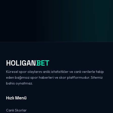
öncelikli konudur.
Sistemimiz global veri sağlayıcıları ile entegre
çalışmaktadır. Sahadaki gelişmeler (gol, kırmızı kart,
basket sayıları vb.) ortalama 1-2 saniye gecikmeyle anlık
olarak ekranınıza yansıtılır.
HOLIGAN
BET
Küresel spor olaylarını anlık istatistikler ve canlı verilerle takip
eden bağımsız spor haberleri ve skor platformudur. Sitemiz
bahis oynatmaz.
Hızlı Menü
Canlı Skorlar