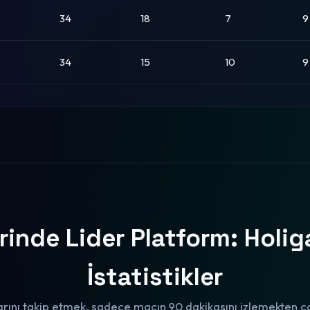
34
18
7
9
34
15
10
9
erinde Lider Platform: Holig
İstatistikler
ını takip etmek, sadece maçın 90 dakikasını izlemekten çok