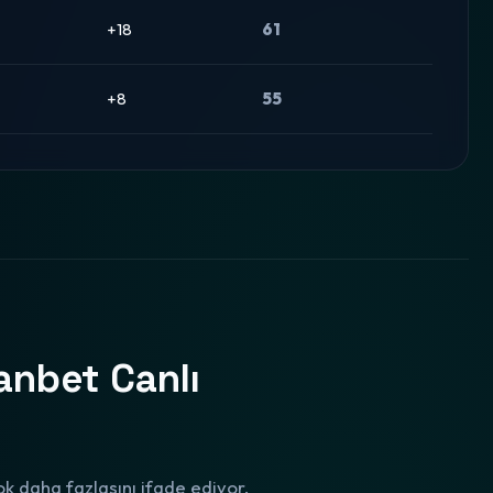
+18
61
+8
55
anbet Canlı
 daha fazlasını ifade ediyor.