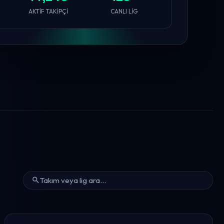
AKTIF TAKIPÇI
CANLI LIG