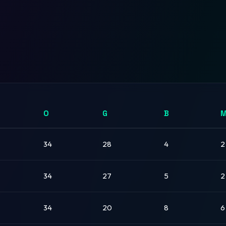
O
G
B
34
28
4
2
34
27
5
2
34
20
8
6