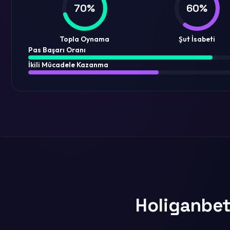
70%
60%
Topla Oynama
Şut İsabeti
Pas Başarı Oranı
İkili Mücadele Kazanma
Holiganbet 