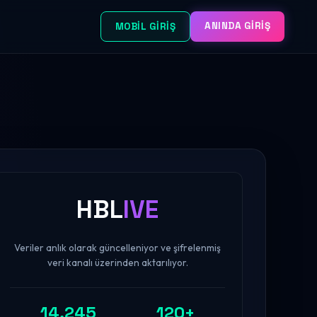
ANINDA GIRIŞ
MOBIL GIRIŞ
HBL
IVE
Veriler anlık olarak güncelleniyor ve şifrelenmiş
veri kanalı üzerinden aktarılıyor.
14,255
120+