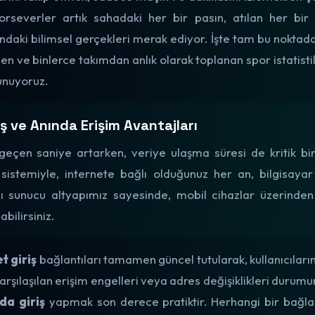
porseverler artık sahadaki her bir pasın, atılan her bir 
ndaki bilimsel gerçekleri merak ediyor. İşte tam bu noktad
n ve binlerce takımdan anlık olarak toplanan spor istatistikle
sunuyoruz.
ş ve Anında Erişim Avantajları
 geçen saniye artarken, veriye ulaşma süresi de kritik bi
sistemiyle, internete bağlı olduğunuz her an, bilgisaya
zlı sunucu altyapımız sayesinde, mobil cihazlar üzerinde
abilirsiniz.
t giriş
bağlantıları tamamen güncel tutularak, kullanıcıları
rşılaşılan erişim engelleri veya adres değişiklikleri durumun
da giriş
yapmak son derece pratiktir. Herhangi bir bağlan