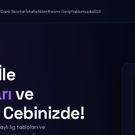
Canlı Skorlar
İstatistikler
Resmi Giriş
Hakkımızda
SSS
İle
rı
ve
a Cebinizde!
ylı lig tabloları ve