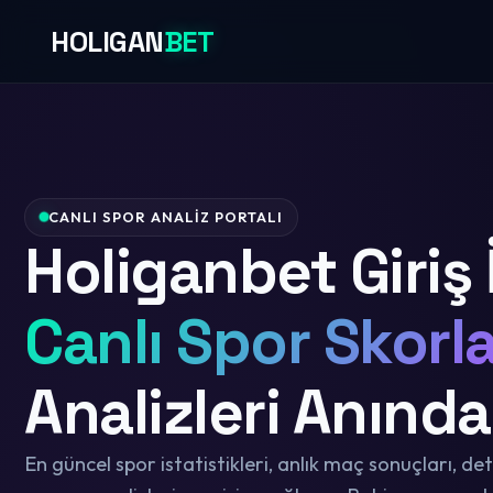
HOLIGAN
BET
CANLI SPOR ANALIZ PORTALI
Holiganbet Giriş 
Canlı Spor Skorla
Analizleri Anınd
En güncel spor istatistikleri, anlık maç sonuçları, deta