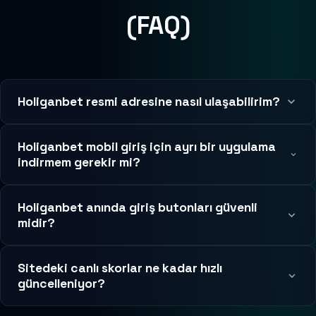
(FAQ)
Holiganbet resmi adresine nasıl ulaşabilirim?
Sitemiz üzerinden her zaman en güncel
Holiganbet
Holiganbet mobil giriş için ayrı bir uygulama
resmi adres
indirmem gerekir mi?
linklerine ulaşabilirsiniz. Bağlantılarımız
düzenli olarak kontrol edilmekte ve kesintisiz erişim
sağlamanız amacıyla güncellenmektedir.
Hayır, ek bir uygulama indirmenize gerek yoktur.
Holiganbet anında giriş butonları güvenli
Holiganbet mobil giriş
midir?
linkimiz tüm popüler mobil
tarayıcılar (Safari, Chrome, Opera vb.) ile %100 uyumlu
çalışacak şekilde optimize edilmiştir.
Evet, sitemizde yer alan
Holiganbet anında giriş
Sitedeki canlı skorlar ne kadar hızlı
bağlantıları SSL sertifikasıyla korunan güvenli sunucular
güncelleniyor?
üzerinden yönlendirilir. Kullanıcı güvenliği sitemiz için en