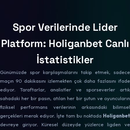
Spor Verilerinde Lider
Platform: Holiganbet Canlı
İstatistikler
Günümüzde spor karşılaşmalarını takip etmek, sadece
maçın 90 dakikasını izlemekten çok daha fazlasını ifade
ediyor. Taraftarlar, analistler ve sporseverler artık
sahadaki her bir pasın, atılan her bir şutun ve oyuncuların
fiziksel performans verilerinin arkasındaki bilimsel
gerçekleri merak ediyor. İşte tam bu noktada
Holiganbet
devreye giriyor. Küresel düzeyde yüzlerce ligden ve