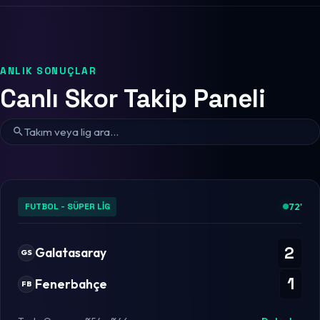
ANLIK SONUÇLAR
Canlı Skor Takip Paneli
FUTBOL - SÜPER LIG
72'
2
Galatasaray
GS
1
Fenerbahçe
FB