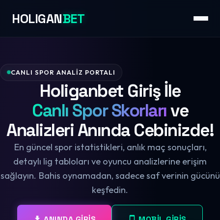
HOLIGAN
BET
CANLI SPOR ANALIZ PORTALI
Holiganbet Giriş İle
Canlı Spor Skorları
ve
Analizleri Anında Cebinizde!
En güncel spor istatistikleri, anlık maç sonuçları,
detaylı lig tabloları ve oyuncu analizlerine erişim
sağlayın. Bahis oynamadan, sadece saf verinin gücünü
keşfedin.
ANINDA GIRIŞ
MOBIL GIRIŞ