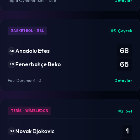
Topla Oynama: %54 - %46
Detaylar
BASKETBOL - BSL
3. Çeyrek
70
Anadolu Efes
AE
65
Fenerbahçe Beko
FB
Faul Durumu: 4 - 3
Detaylar
TENIS - WIMBLEDON
2. Set
1
Novak Djokovic
DJ