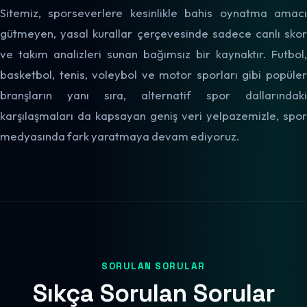
Sitemiz, sporseverlere kesinlikle bahis oynatma amacı
gütmeyen, yasal kurallar çerçevesinde sadece canlı skor
ve takım analizleri sunan bağımsız bir kaynaktır. Futbol,
basketbol, tenis, voleybol ve motor sporları gibi popüler
branşların yanı sıra, alternatif spor dallarındaki
karşılaşmaları da kapsayan geniş veri yelpazemizle, spor
medyasında fark yaratmaya devam ediyoruz.
SORULAN SORULAR
Sıkça Sorulan Sorular