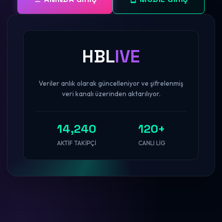
HBL
IVE
Veriler anlık olarak güncelleniyor ve şifrelenmiş
veri kanalı üzerinden aktarılıyor.
14,238
120+
AKTIF TAKIPÇI
CANLI LIG