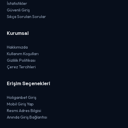
İstatistikler
Güvenli Giriş
Sıkça Sorulan Sorular
Kurumsal
Hakkımızda
Kullanım Koşulları
Gizlilik Politikası
Çerez Tercihleri
Erişim Seçenekleri
Holiganbet Giriş
Mobil Giriş Yap
Resmi Adres Bilgisi
Anında Giriş Bağlantısı