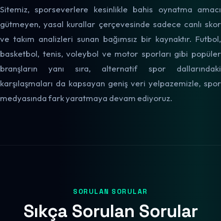
Sitemiz, sporseverlere kesinlikle bahis oynatma amacı
gütmeyen, yasal kurallar çerçevesinde sadece canlı skor
ve takım analizleri sunan bağımsız bir kaynaktır. Futbol,
basketbol, tenis, voleybol ve motor sporları gibi popüler
branşların yanı sıra, alternatif spor dallarındaki
karşılaşmaları da kapsayan geniş veri yelpazemizle, spor
medyasında fark yaratmaya devam ediyoruz.
SORULAN SORULAR
Sıkça Sorulan Sorular