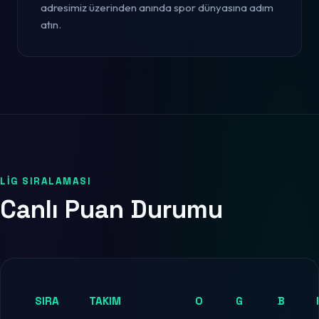
adresimiz üzerinden anında spor dünyasına adım
atın.
LIG SIRALAMASI
Canlı Puan Durumu
SIRA
TAKIM
O
G
B