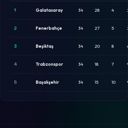
1
Galatasaray
34
28
4
2
Fenerbahçe
34
27
5
3
Beşiktaş
34
20
8
4
Trabzonspor
34
18
7
5
Başakşehir
34
15
10