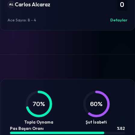
0
Carlos Alcaraz
AL
Ace Sayısı: 8 - 4
Detaylar
70%
60%
Topla Oynama
Şut İsabeti
Pas Başarı Oranı
%82