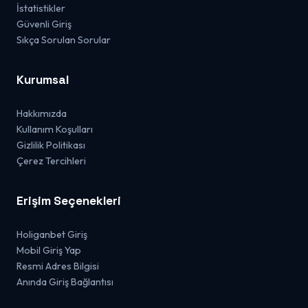
İstatistikler
Güvenli Giriş
Sıkça Sorulan Sorular
Kurumsal
Hakkımızda
Kullanım Koşulları
Gizlilik Politikası
Çerez Tercihleri
Erişim Seçenekleri
Holiganbet Giriş
Mobil Giriş Yap
Resmi Adres Bilgisi
Anında Giriş Bağlantısı