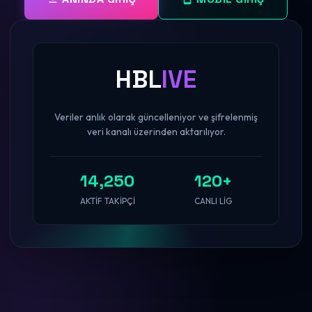
HBL
IVE
Veriler anlık olarak güncelleniyor ve şifrelenmiş
veri kanalı üzerinden aktarılıyor.
14,251
120+
AKTIF TAKIPÇI
CANLI LIG