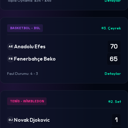
Topla Oynama: %54 - %46
Detaylar
BASKETBOL - BSL
3. Çeyrek
70
Anadolu Efes
AE
65
Fenerbahçe Beko
FB
Faul Durumu: 4 - 3
Detaylar
TENIS - WIMBLEDON
2. Set
1
Novak Djokovic
DJ