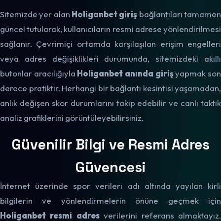
Sitemizde yer alan
Holiganbet giriş
bağlantıları tamame
güncel tutularak, kullanıcıların resmi adrese yönlendirilmesi
sağlanır. Çevrimiçi ortamda karşılaşılan erişim engelleri
veya adres değişiklikleri durumunda, sitemizdeki akıllı
butonlar aracılığıyla
Holiganbet anında giriş
yapmak so
derece pratiktir. Herhangi bir bağlantı kesintisi yaşamadan,
anlık değişen skor durumlarını takip edebilir ve canlı taktik
analiz grafiklerini görüntüleyebilirsiniz.
Güvenilir Bilgi ve Resmi Adres
Güvencesi
İnternet üzerinde spor verileri adı altında yayılan kirli
bilgilerin ve yönlendirmelerin önüne geçmek için
Holiganbet resmi adres
verilerini referans almaktayız