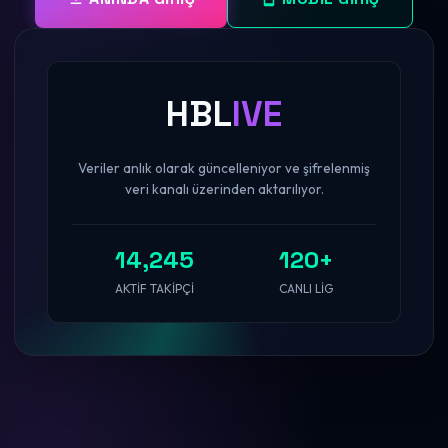
HBL
IVE
Veriler anlık olarak güncelleniyor ve şifrelenmiş
veri kanalı üzerinden aktarılıyor.
14,238
120+
AKTIF TAKIPÇI
CANLI LIG