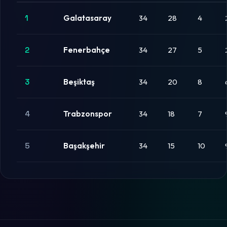
1
Galatasaray
34
28
4
2
Fenerbahçe
34
27
5
3
Beşiktaş
34
20
8
4
Trabzonspor
34
18
7
5
Başakşehir
34
15
10