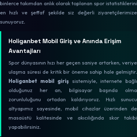
binlerce takımdan anlık olarak toplanan spor istatistiklerini
en hızlı ve şeffaf şekilde siz değerli ziyaretçilerimize
sunuyoruz.
Holiganbet Mobil Giriş ve Anında Erişim
Avantajları
Spor dünyasının hızı her geçen saniye artarken, veriye
ulaşma süresi de kritik bir öneme sahip hale gelmiştir.
Holiganbet mobil giriş
sistemiyle, internete bağl
olduğunuz her an, bilgisayar başında olma
zorunluluğunu ortadan kaldırıyoruz. Hızlı sunucu
altyapımız sayesinde, mobil cihazlar üzerinden de
masaüstü kalitesinde ve akıcılığında skor takibi
yapabilirsiniz.