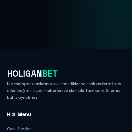
öncelikli konudur.
Sistemimiz global veri sağlayıcıları ile entegre
çalışmaktadır. Sahadaki gelişmeler (gol, kırmızı kart,
basket sayıları vb.) ortalama 1-2 saniye gecikmeyle anlık
olarak ekranınıza yansıtılır.
HOLIGAN
BET
Küresel spor olaylarını anlık istatistikler ve canlı verilerle takip
eden bağımsız spor haberleri ve skor platformudur. Sitemiz
bahis oynatmaz.
Hızlı Menü
Canlı Skorlar