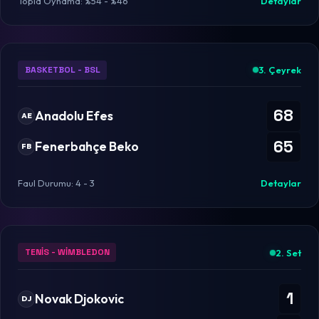
Topla Oynama: %54 - %46
Detaylar
BASKETBOL - BSL
3. Çeyrek
68
Anadolu Efes
AE
65
Fenerbahçe Beko
FB
Faul Durumu: 4 - 3
Detaylar
TENIS - WIMBLEDON
2. Set
1
Novak Djokovic
DJ