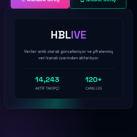
HBL
IVE
Veriler anlık olarak güncelleniyor ve şifrelenmiş
veri kanalı üzerinden aktarılıyor.
14,234
120+
AKTIF TAKIPÇI
CANLI LIG