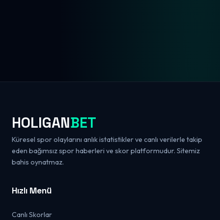
öncelikli konudur.
Sistemimiz global veri sağlayıcıları ile entegre
çalışmaktadır. Sahadaki gelişmeler (gol, kırmızı kart,
basket sayıları vb.) ortalama 1-2 saniye gecikmeyle anlık
olarak ekranınıza yansıtılır.
HOLIGAN
BET
Küresel spor olaylarını anlık istatistikler ve canlı verilerle takip
eden bağımsız spor haberleri ve skor platformudur. Sitemiz
bahis oynatmaz.
Hızlı Menü
Canlı Skorlar