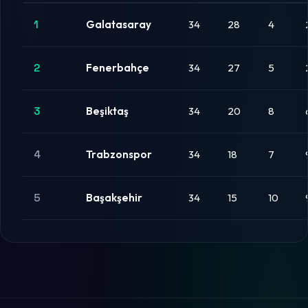
1
Galatasaray
34
28
4
2
Fenerbahçe
34
27
5
3
Beşiktaş
34
20
8
4
Trabzonspor
34
18
7
5
Başakşehir
34
15
10