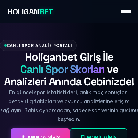
HOLIGAN
BET
CANLI SPOR ANALIZ PORTALI
Holiganbet Giriş İle
Canlı Spor Skorları
ve
Analizleri Anında Cebinizde!
En güncel spor istatistikleri, anlık maç sonuçları,
detaylı lig tabloları ve oyuncu analizlerine erişim
sağlayın. Bahis oynamadan, sadece saf verinin gücünü
keşfedin.
ANINDA GIRIŞ
MOBIL GIRIŞ