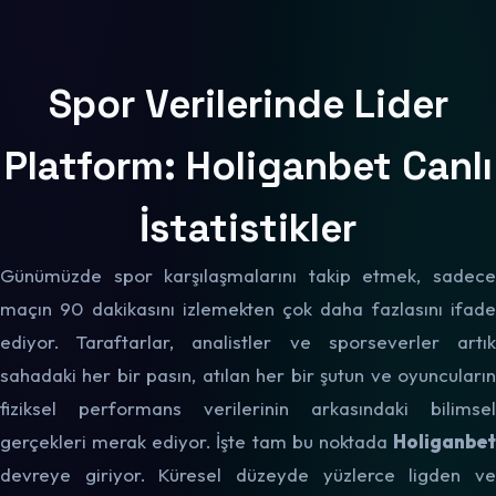
Spor Verilerinde Lider
Platform: Holiganbet Canlı
İstatistikler
Günümüzde spor karşılaşmalarını takip etmek, sadece
maçın 90 dakikasını izlemekten çok daha fazlasını ifade
ediyor. Taraftarlar, analistler ve sporseverler artık
sahadaki her bir pasın, atılan her bir şutun ve oyuncuların
fiziksel performans verilerinin arkasındaki bilimsel
gerçekleri merak ediyor. İşte tam bu noktada
Holiganbet
devreye giriyor. Küresel düzeyde yüzlerce ligden ve