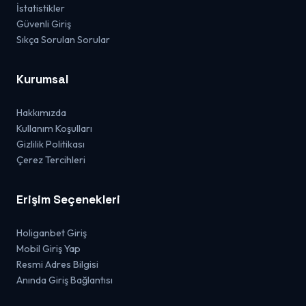
İstatistikler
Güvenli Giriş
Sıkça Sorulan Sorular
Kurumsal
Hakkımızda
Kullanım Koşulları
Gizlilik Politikası
Çerez Tercihleri
Erişim Seçenekleri
Holiganbet Giriş
Mobil Giriş Yap
Resmi Adres Bilgisi
Anında Giriş Bağlantısı