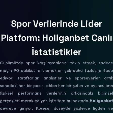
Spor Verilerinde Lider
Platform: Holiganbet Canlı
İstatistikler
Günümüzde spor karşılaşmalarını takip etmek, sadece
maçın 90 dakikasını izlemekten çok daha fazlasını ifade
ediyor. Taraftarlar, analistler ve sporseverler artık
sahadaki her bir pasın, atılan her bir şutun ve oyuncuların
fiziksel performans verilerinin arkasındaki bilimsel
gerçekleri merak ediyor. İşte tam bu noktada
Holiganbet
devreye giriyor. Küresel düzeyde yüzlerce ligden ve