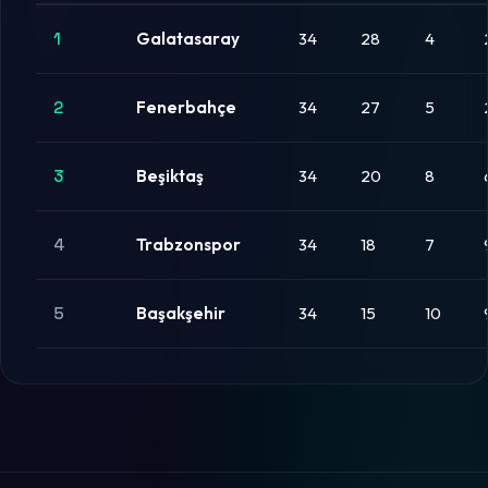
1
Galatasaray
34
28
4
2
Fenerbahçe
34
27
5
3
Beşiktaş
34
20
8
4
Trabzonspor
34
18
7
5
Başakşehir
34
15
10