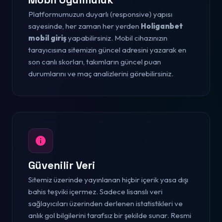
Platformumuzun duyarlı (responsive) yapısı
sayesinde, her zaman her yerden
Holiganbet
mobil giriş
yapabilirsiniz. Mobil cihazınızın
tarayıcısına sitemizin güncel adresini yazarak en
son canlı skorları, takımların güncel puan
durumlarını ve maç analizlerini görebilirsiniz.
Güvenilir Veri
Sitemiz üzerinde yayınlanan hiçbir içerik yasa dışı
bahis teşviki içermez. Sadece lisanslı veri
sağlayıcıları üzerinden derlenen istatistikleri ve
anlık gol bilgilerini tarafsız bir şekilde sunar. Resmi