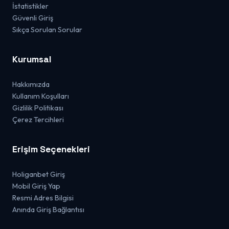
İstatistikler
Güvenli Giriş
Sıkça Sorulan Sorular
Kurumsal
Hakkımızda
Kullanım Koşulları
Gizlilik Politikası
Çerez Tercihleri
Erişim Seçenekleri
Holiganbet Giriş
Mobil Giriş Yap
Resmi Adres Bilgisi
Anında Giriş Bağlantısı