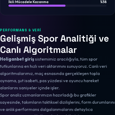
İkili Mücadele Kazanma
%58
PERFORMANS & VERI
Gelişmiş Spor Analitiği ve
Canlı Algoritmalar
Holiganbet giriş
sistemimiz aracılığıyla, tüm spor
tutkunlarına en hızlı veri aktarımını sunuyoruz. Canlı veri
algoritmalarımız, maç esnasında gerçekleşen topla
oynama, şut isabeti, pas yüzdesi ve oyuncu hareket
alanlarını saniyeler içinde işler.
Spor analiz uzmanlarımızın hazırladığı bu grafikler
sayesinde, takımların taktiksel dizilişlerini, form durumlarını
ve anlık performans dalgalanmalarını detaylıca