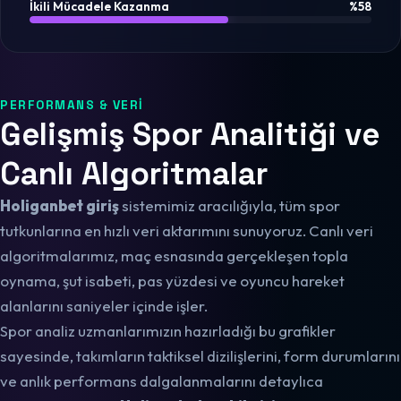
İkili Mücadele Kazanma
%58
PERFORMANS & VERI
Gelişmiş Spor Analitiği ve
Canlı Algoritmalar
Holiganbet giriş
sistemimiz aracılığıyla, tüm spor
tutkunlarına en hızlı veri aktarımını sunuyoruz. Canlı veri
algoritmalarımız, maç esnasında gerçekleşen topla
oynama, şut isabeti, pas yüzdesi ve oyuncu hareket
alanlarını saniyeler içinde işler.
Spor analiz uzmanlarımızın hazırladığı bu grafikler
sayesinde, takımların taktiksel dizilişlerini, form durumlarını
ve anlık performans dalgalanmalarını detaylıca