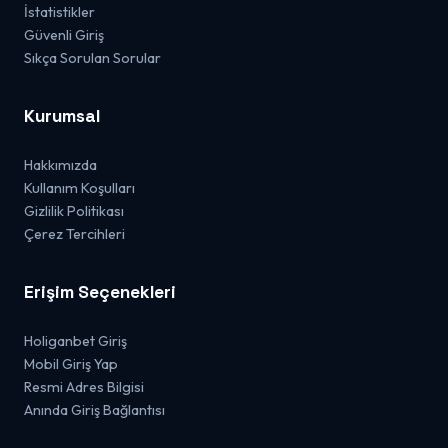
İstatistikler
Güvenli Giriş
Sıkça Sorulan Sorular
Kurumsal
Hakkımızda
Kullanım Koşulları
Gizlilik Politikası
Çerez Tercihleri
Erişim Seçenekleri
Holiganbet Giriş
Mobil Giriş Yap
Resmi Adres Bilgisi
Anında Giriş Bağlantısı