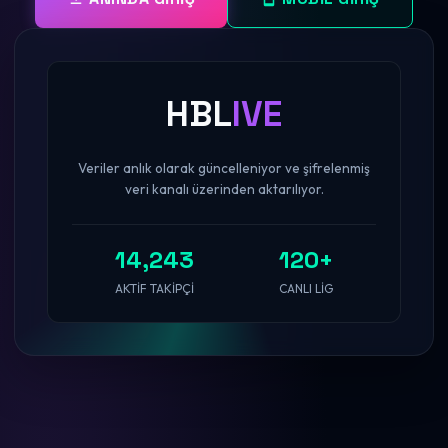
HBL
IVE
Veriler anlık olarak güncelleniyor ve şifrelenmiş
veri kanalı üzerinden aktarılıyor.
14,247
120+
AKTIF TAKIPÇI
CANLI LIG