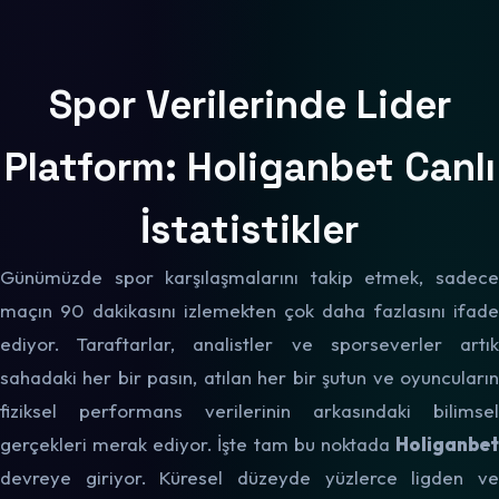
Spor Verilerinde Lider
Platform: Holiganbet Canlı
İstatistikler
Günümüzde spor karşılaşmalarını takip etmek, sadece
maçın 90 dakikasını izlemekten çok daha fazlasını ifade
ediyor. Taraftarlar, analistler ve sporseverler artık
sahadaki her bir pasın, atılan her bir şutun ve oyuncuların
fiziksel performans verilerinin arkasındaki bilimsel
gerçekleri merak ediyor. İşte tam bu noktada
Holiganbet
devreye giriyor. Küresel düzeyde yüzlerce ligden ve