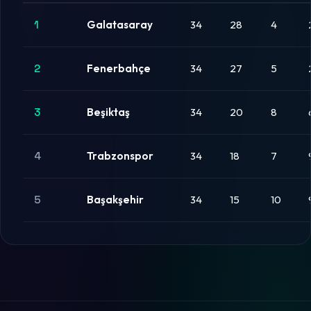
1
Galatasaray
34
28
4
2
Fenerbahçe
34
27
5
3
Beşiktaş
34
20
8
4
Trabzonspor
34
18
7
5
Başakşehir
34
15
10