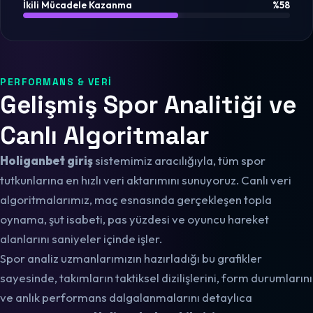
İkili Mücadele Kazanma
%58
PERFORMANS & VERI
Gelişmiş Spor Analitiği ve
Canlı Algoritmalar
Holiganbet giriş
sistemimiz aracılığıyla, tüm spor
tutkunlarına en hızlı veri aktarımını sunuyoruz. Canlı veri
algoritmalarımız, maç esnasında gerçekleşen topla
oynama, şut isabeti, pas yüzdesi ve oyuncu hareket
alanlarını saniyeler içinde işler.
Spor analiz uzmanlarımızın hazırladığı bu grafikler
sayesinde, takımların taktiksel dizilişlerini, form durumlarını
ve anlık performans dalgalanmalarını detaylıca