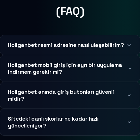
(FAQ)
Holiganbet resmi adresine nasıl ulaşabilirim?
Sitemiz üzerinden her zaman en güncel
Holiganbet
Holiganbet mobil giriş için ayrı bir uygulama
resmi adres
indirmem gerekir mi?
linklerine ulaşabilirsiniz. Bağlantılarımız
düzenli olarak kontrol edilmekte ve kesintisiz erişim
sağlamanız amacıyla güncellenmektedir.
Hayır, ek bir uygulama indirmenize gerek yoktur.
Holiganbet anında giriş butonları güvenli
Holiganbet mobil giriş
midir?
linkimiz tüm popüler mobil
tarayıcılar (Safari, Chrome, Opera vb.) ile %100 uyumlu
çalışacak şekilde optimize edilmiştir.
Evet, sitemizde yer alan
Holiganbet anında giriş
Sitedeki canlı skorlar ne kadar hızlı
bağlantıları SSL sertifikasıyla korunan güvenli sunucular
güncelleniyor?
üzerinden yönlendirilir. Kullanıcı güvenliği sitemiz için en