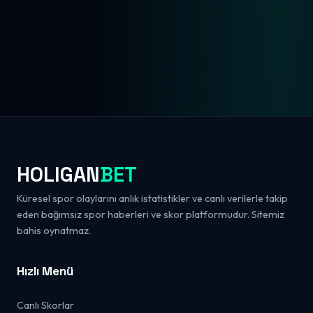
öncelikli konudur.
Sistemimiz global veri sağlayıcıları ile entegre
çalışmaktadır. Sahadaki gelişmeler (gol, kırmızı kart,
basket sayıları vb.) ortalama 1-2 saniye gecikmeyle anlık
olarak ekranınıza yansıtılır.
HOLIGAN
BET
Küresel spor olaylarını anlık istatistikler ve canlı verilerle takip
eden bağımsız spor haberleri ve skor platformudur. Sitemiz
bahis oynatmaz.
Hızlı Menü
Canlı Skorlar