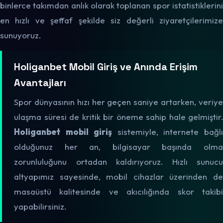
binlerce takımdan anlık olarak toplanan spor istatistiklerini
en hızlı ve şeffaf şekilde siz değerli ziyaretçilerimize
sunuyoruz.
Holiganbet Mobil Giriş ve Anında Erişim
Avantajları
Spor dünyasının hızı her geçen saniye artarken, veriye
ulaşma süresi de kritik bir öneme sahip hale gelmiştir.
Holiganbet mobil giriş
sistemiyle, internete bağl
olduğunuz her an, bilgisayar başında olma
zorunluluğunu ortadan kaldırıyoruz. Hızlı sunucu
altyapımız sayesinde, mobil cihazlar üzerinden de
masaüstü kalitesinde ve akıcılığında skor takibi
yapabilirsiniz.