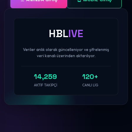
HBL
IVE
Veriler anlık olarak güncelleniyor ve şifrelenmiş
veri kanalı üzerinden aktarılıyor.
14,262
120+
AKTIF TAKIPÇI
CANLI LIG