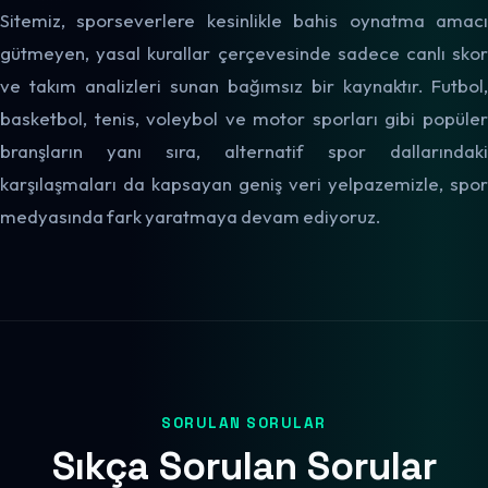
Sitemiz, sporseverlere kesinlikle bahis oynatma amacı
gütmeyen, yasal kurallar çerçevesinde sadece canlı skor
ve takım analizleri sunan bağımsız bir kaynaktır. Futbol,
basketbol, tenis, voleybol ve motor sporları gibi popüler
branşların yanı sıra, alternatif spor dallarındaki
karşılaşmaları da kapsayan geniş veri yelpazemizle, spor
medyasında fark yaratmaya devam ediyoruz.
SORULAN SORULAR
Sıkça Sorulan Sorular