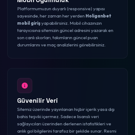
Platformumuzun duyarlı (responsive) yapısı
sayesinde, her zaman her yerden
Holiganbet
mobil giriş
yapabilirsiniz. Mobil cihazınızın
tarayıcısına sitemizin güncel adresini yazarak en
son canlı skorları, takımların güncel puan
durumlarını ve maç analizlerini görebilirsiniz.
Güvenilir Veri
Sitemiz üzerinde yayınlanan hiçbir içerik yasa dışı
bahis teşviki içermez. Sadece lisanslı veri
sağlayıcıları üzerinden derlenen istatistikleri ve
anlık gol bilgilerini tarafsız bir şekilde sunar. Resmi