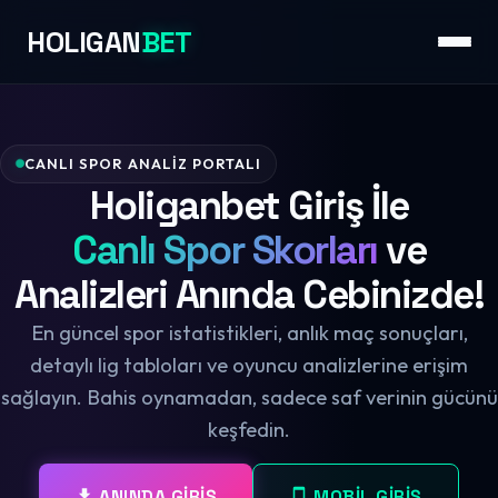
HOLIGAN
BET
CANLI SPOR ANALIZ PORTALI
Holiganbet Giriş İle
Canlı Spor Skorları
ve
Analizleri Anında Cebinizde!
En güncel spor istatistikleri, anlık maç sonuçları,
detaylı lig tabloları ve oyuncu analizlerine erişim
sağlayın. Bahis oynamadan, sadece saf verinin gücünü
keşfedin.
ANINDA GIRIŞ
MOBIL GIRIŞ