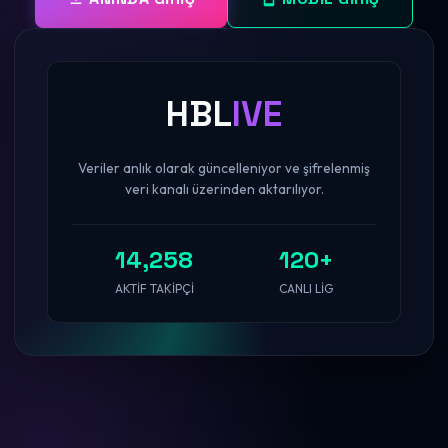
HBL
IVE
Veriler anlık olarak güncelleniyor ve şifrelenmiş
veri kanalı üzerinden aktarılıyor.
14,248
120+
AKTIF TAKIPÇI
CANLI LIG