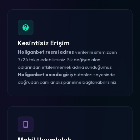
Kesintisiz Erişim
Holiganbet resmi adres
verilerini sitemizden
7/24 takip edebilirsiniz. Sık değişen alan
adlarından etkilenmemek adına sunduğumuz
Holiganbet anında giriş
butonları sayesinde
doğrudan canlı analiz paneline bağlanabilirsiniz.
Mobil Uyumluluk