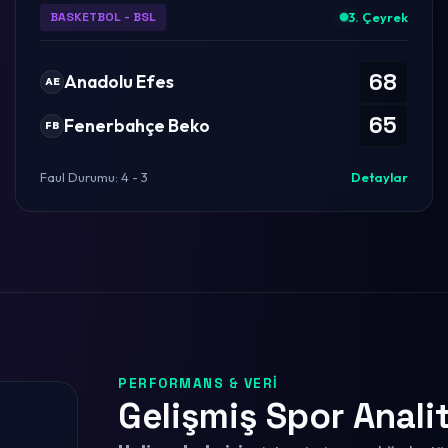
BASKETBOL - BSL
3. Çeyrek
68
Anadolu Efes
AE
65
Fenerbahçe Beko
FB
Faul Durumu: 4 - 3
Detaylar
PERFORMANS & VERI
Gelişmiş Spor Analit