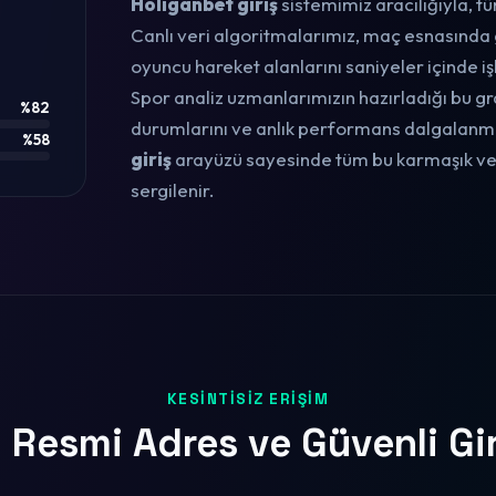
Holiganbet giriş
sistemimiz aracılığıyla, tü
Canlı veri algoritmalarımız, maç esnasında 
oyuncu hareket alanlarını saniyeler içinde iş
Spor analiz uzmanlarımızın hazırladığı bu graf
%82
durumlarını ve anlık performans dalgalanmal
%58
giriş
arayüzü sayesinde tüm bu karmaşık veril
sergilenir.
KESINTISIZ ERIŞIM
Resmi Adres ve Güvenli Gir