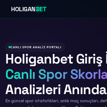
HOLIGAN
BET
CANLI SPOR ANALIZ PORTALI
Holiganbet Giriş 
Canlı Spor Skorla
Analizleri Anınd
En güncel spor istatistikleri, anlık maç sonuçları, deta