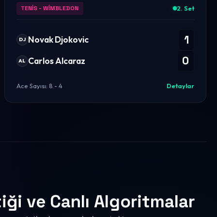
TENIS - WIMBLEDON
2. Set
1
Novak Djokovic
DJ
0
Carlos Alcaraz
AL
Ace Sayısı: 8 - 4
Detaylar
iği ve Canlı Algoritmalar