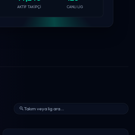
AKTIF TAKIPÇI
CANLI LIG