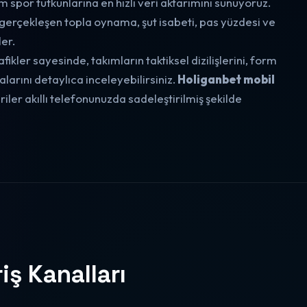
m spor tutkunlarına en hızlı veri aktarımını sunuyoruz.
gerçekleşen topla oynama, şut isabeti, pas yüzdesi ve
ler.
ikler sayesinde, takımların taktiksel dizilişlerini, form
arını detaylıca inceleyebilirsiniz.
Holiganbet mobil
er akıllı telefonunuzda sadeleştirilmiş şekilde
iş Kanalları