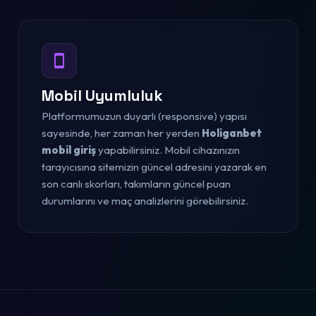
Mobil Uyumluluk
Platformumuzun duyarlı (responsive) yapısı
sayesinde, her zaman her yerden
Holiganbet
mobil giriş
yapabilirsiniz. Mobil cihazınızın
tarayıcısına sitemizin güncel adresini yazarak en
son canlı skorları, takımların güncel puan
durumlarını ve maç analizlerini görebilirsiniz.