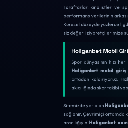
Taraftarlar, analistler ve s
performans verilerinin arkası
Küresel düzeyde yüzlerce ligde
siz değerli ziyaretçilerimize 
Holiganbet Mobil Giri
Spor dünyasının hızı her
Holiganbet mobil giriş
ortadan kaldırıyoruz. Hı
akıcılığında skor takibi yap
Sitemizde yer alan
Holiganbe
sağlanır. Çevrimiçi ortamda ka
aracılığıyla
Holiganbet anın