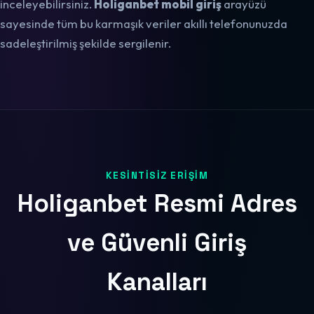
inceleyebilirsiniz.
Holiganbet mobil giriş
arayüzü
sayesinde tüm bu karmaşık veriler akıllı telefonunuzda
sadeleştirilmiş şekilde sergilenir.
KESINTISIZ ERIŞIM
Holiganbet Resmi Adres
ve Güvenli Giriş
Kanalları