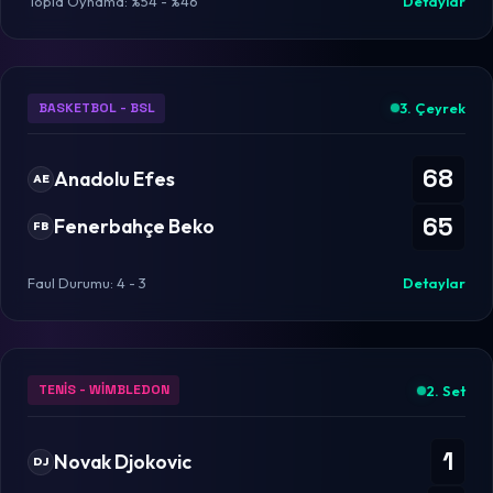
Topla Oynama: %54 - %46
Detaylar
BASKETBOL - BSL
3. Çeyrek
70
Anadolu Efes
AE
65
Fenerbahçe Beko
FB
Faul Durumu: 4 - 3
Detaylar
TENIS - WIMBLEDON
2. Set
1
Novak Djokovic
DJ