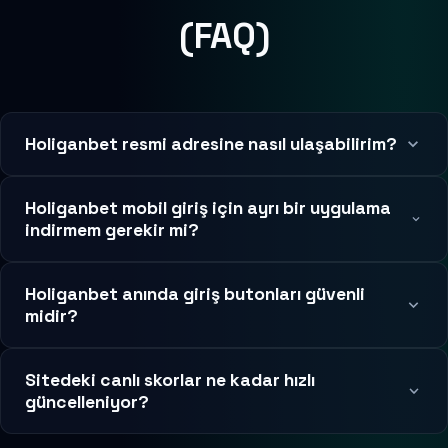
(FAQ)
Holiganbet resmi adresine nasıl ulaşabilirim?
Sitemiz üzerinden her zaman en güncel
Holiganbet
Holiganbet mobil giriş için ayrı bir uygulama
resmi adres
indirmem gerekir mi?
linklerine ulaşabilirsiniz. Bağlantılarımız
düzenli olarak kontrol edilmekte ve kesintisiz erişim
sağlamanız amacıyla güncellenmektedir.
Hayır, ek bir uygulama indirmenize gerek yoktur.
Holiganbet anında giriş butonları güvenli
Holiganbet mobil giriş
midir?
linkimiz tüm popüler mobil
tarayıcılar (Safari, Chrome, Opera vb.) ile %100 uyumlu
çalışacak şekilde optimize edilmiştir.
Evet, sitemizde yer alan
Holiganbet anında giriş
Sitedeki canlı skorlar ne kadar hızlı
bağlantıları SSL sertifikasıyla korunan güvenli sunucular
güncelleniyor?
üzerinden yönlendirilir. Kullanıcı güvenliği sitemiz için en