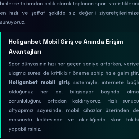
binlerce takımdan anlık olarak toplanan spor istatistiklerini
en hızlı ve şeffaf şekilde siz değerli ziyaretçilerimize
sunuyoruz.
Holiganbet Mobil Giriş ve Anında Erişim
Avantajları
Spor dünyasının hızı her geçen saniye artarken, veriye
ulaşma süresi de kritik bir öneme sahip hale gelmiştir.
Holiganbet mobil giriş
sistemiyle, internete bağl
olduğunuz her an, bilgisayar başında olma
zorunluluğunu ortadan kaldırıyoruz. Hızlı sunucu
altyapımız sayesinde, mobil cihazlar üzerinden de
masaüstü kalitesinde ve akıcılığında skor takibi
yapabilirsiniz.