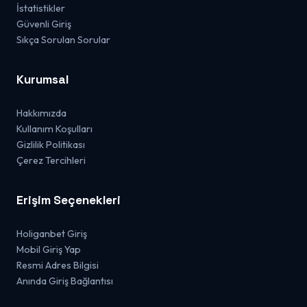
İstatistikler
Güvenli Giriş
Sıkça Sorulan Sorular
Kurumsal
Hakkımızda
Kullanım Koşulları
Gizlilik Politikası
Çerez Tercihleri
Erişim Seçenekleri
Holiganbet Giriş
Mobil Giriş Yap
Resmi Adres Bilgisi
Anında Giriş Bağlantısı