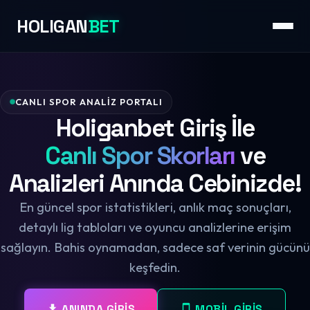
HOLIGAN
BET
CANLI SPOR ANALIZ PORTALI
Holiganbet Giriş İle
Canlı Spor Skorları
ve
Analizleri Anında Cebinizde!
En güncel spor istatistikleri, anlık maç sonuçları,
detaylı lig tabloları ve oyuncu analizlerine erişim
sağlayın. Bahis oynamadan, sadece saf verinin gücünü
keşfedin.
ANINDA GIRIŞ
MOBIL GIRIŞ