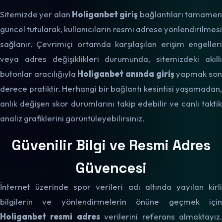
Sitemizde yer alan
Holiganbet giriş
bağlantıları tamame
güncel tutularak, kullanıcıların resmi adrese yönlendirilmesi
sağlanır. Çevrimiçi ortamda karşılaşılan erişim engelleri
veya adres değişiklikleri durumunda, sitemizdeki akıllı
butonlar aracılığıyla
Holiganbet anında giriş
yapmak so
derece pratiktir. Herhangi bir bağlantı kesintisi yaşamadan,
anlık değişen skor durumlarını takip edebilir ve canlı taktik
analiz grafiklerini görüntüleyebilirsiniz.
Güvenilir Bilgi ve Resmi Adres
Güvencesi
İnternet üzerinde spor verileri adı altında yayılan kirli
bilgilerin ve yönlendirmelerin önüne geçmek için
Holiganbet resmi adres
verilerini referans almaktayız