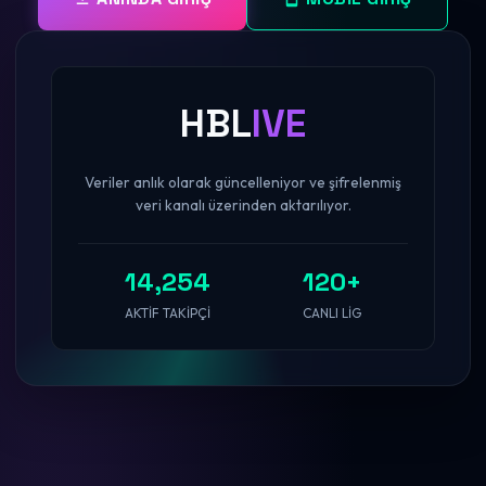
HBL
IVE
Veriler anlık olarak güncelleniyor ve şifrelenmiş
veri kanalı üzerinden aktarılıyor.
14,258
120+
AKTIF TAKIPÇI
CANLI LIG