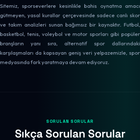
Sitemiz, sporseverlere kesinlikle bahis oynatma amacı
gütmeyen, yasal kurallar çerçevesinde sadece canlı skor
ve takım analizleri sunan bağımsız bir kaynaktır. Futbol,
basketbol, tenis, voleybol ve motor sporları gibi popüler
branşların yanı sıra, alternatif spor dallarındaki
karşılaşmaları da kapsayan geniş veri yelpazemizle, spor
medyasında fark yaratmaya devam ediyoruz.
SORULAN SORULAR
Sıkça Sorulan Sorular