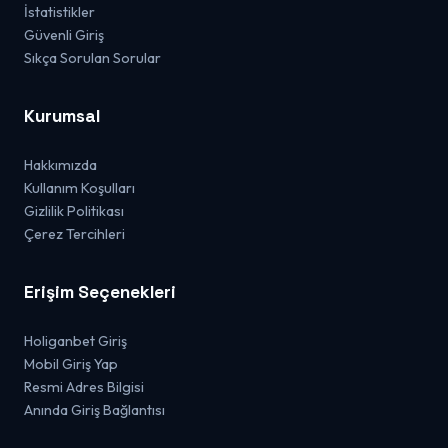
İstatistikler
Güvenli Giriş
Sıkça Sorulan Sorular
Kurumsal
Hakkımızda
Kullanım Koşulları
Gizlilik Politikası
Çerez Tercihleri
Erişim Seçenekleri
Holiganbet Giriş
Mobil Giriş Yap
Resmi Adres Bilgisi
Anında Giriş Bağlantısı