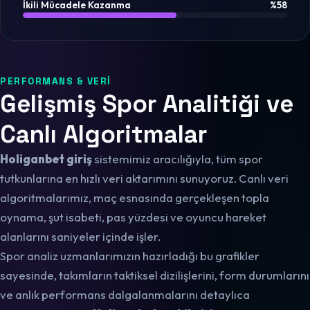
İkili Mücadele Kazanma
%59
PERFORMANS & VERI
Gelişmiş Spor Analitiği ve
Canlı Algoritmalar
Holiganbet giriş
sistemimiz aracılığıyla, tüm spor
tutkunlarına en hızlı veri aktarımını sunuyoruz. Canlı veri
algoritmalarımız, maç esnasında gerçekleşen topla
oynama, şut isabeti, pas yüzdesi ve oyuncu hareket
alanlarını saniyeler içinde işler.
Spor analiz uzmanlarımızın hazırladığı bu grafikler
sayesinde, takımların taktiksel dizilişlerini, form durumlarını
ve anlık performans dalgalanmalarını detaylıca