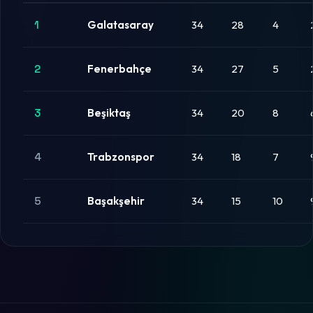
1
Galatasaray
34
28
4
2
Fenerbahçe
34
27
5
3
Beşiktaş
34
20
8
4
Trabzonspor
34
18
7
5
Başakşehir
34
15
10