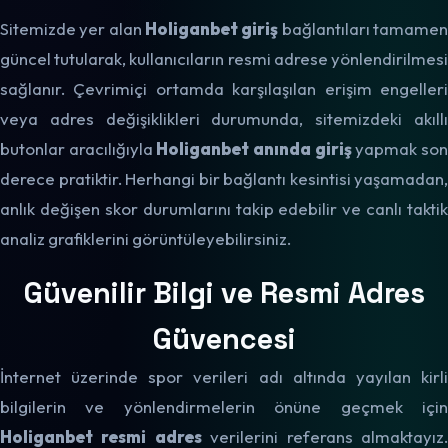
Sitemizde yer alan
Holiganbet giriş
bağlantıları tamame
güncel tutularak, kullanıcıların resmi adrese yönlendirilmesi
sağlanır. Çevrimiçi ortamda karşılaşılan erişim engelleri
veya adres değişiklikleri durumunda, sitemizdeki akıllı
butonlar aracılığıyla
Holiganbet anında giriş
yapmak so
derece pratiktir. Herhangi bir bağlantı kesintisi yaşamadan,
anlık değişen skor durumlarını takip edebilir ve canlı taktik
analiz grafiklerini görüntüleyebilirsiniz.
Güvenilir Bilgi ve Resmi Adres
Güvencesi
İnternet üzerinde spor verileri adı altında yayılan kirli
bilgilerin ve yönlendirmelerin önüne geçmek için
Holiganbet resmi adres
verilerini referans almaktayız