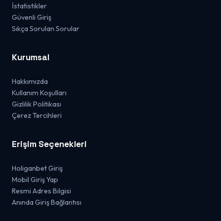
İstatistikler
Güvenli Giriş
Sıkça Sorulan Sorular
Kurumsal
Hakkımızda
Kullanım Koşulları
Gizlilik Politikası
Çerez Tercihleri
Erişim Seçenekleri
Holiganbet Giriş
Mobil Giriş Yap
Resmi Adres Bilgisi
Anında Giriş Bağlantısı