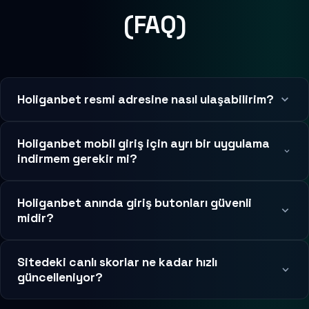
(FAQ)
Holiganbet resmi adresine nasıl ulaşabilirim?
Sitemiz üzerinden her zaman en güncel
Holiganbet
Holiganbet mobil giriş için ayrı bir uygulama
resmi adres
indirmem gerekir mi?
linklerine ulaşabilirsiniz. Bağlantılarımız
düzenli olarak kontrol edilmekte ve kesintisiz erişim
sağlamanız amacıyla güncellenmektedir.
Hayır, ek bir uygulama indirmenize gerek yoktur.
Holiganbet anında giriş butonları güvenli
Holiganbet mobil giriş
midir?
linkimiz tüm popüler mobil
tarayıcılar (Safari, Chrome, Opera vb.) ile %100 uyumlu
çalışacak şekilde optimize edilmiştir.
Evet, sitemizde yer alan
Holiganbet anında giriş
Sitedeki canlı skorlar ne kadar hızlı
bağlantıları SSL sertifikasıyla korunan güvenli sunucular
güncelleniyor?
üzerinden yönlendirilir. Kullanıcı güvenliği sitemiz için en