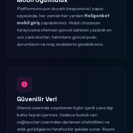
Platformumuzun duyarlı (responsive) yapısı
sayesinde, her zaman her yerden
Holiganbet
mobil giriş
yapabilirsiniz. Mobil cihazınızın
tarayıcısına sitemizin güncel adresini yazarak en
son canlı skorları, takımların güncel puan
durumlarını ve maç analizlerini görebilirsiniz.
Güvenilir Veri
Sitemiz üzerinde yayınlanan hiçbir içerik yasa dışı
bahis teşviki içermez. Sadece lisanslı veri
sağlayıcıları üzerinden derlenen istatistikleri ve
anlık gol bilgilerini tarafsız bir şekilde sunar. Resmi