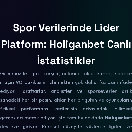
Spor Verilerinde Lider
Platform: Holiganbet Canlı
İstatistikler
Günümüzde spor karşılaşmalarını takip etmek, sadece
maçın 90 dakikasını izlemekten çok daha fazlasını ifade
ediyor. Taraftarlar, analistler ve sporseverler artık
sahadaki her bir pasın, atılan her bir şutun ve oyuncuların
fiziksel performans verilerinin arkasındaki bilimsel
gerçekleri merak ediyor. İşte tam bu noktada
Holiganbet
devreye giriyor. Küresel düzeyde yüzlerce ligden ve