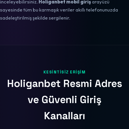
inceleyebilirsiniz.
Holiganbet mobil giriş
arayüzü
sayesinde tüm bu karmaşık veriler akıllı telefonunuzda
sadeleştirilmiş şekilde sergilenir.
KESINTISIZ ERIŞIM
Holiganbet Resmi Adres
ve Güvenli Giriş
Kanalları