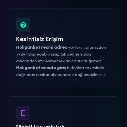
Kesintisiz Erişim
Holiganbet resmi adres
verilerini sitemizden
7/24 takip edebilirsiniz. Sık değişen alan
adlarından etkilenmemek adına sunduğumuz
Holiganbet anında giriş
butonları sayesinde
doğrudan canlı analiz paneline bağlanabilirsiniz.
Mobil Uyumluluk