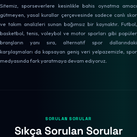
Sitemiz, sporseverlere kesinlikle bahis oynatma amacı
gütmeyen, yasal kurallar çerçevesinde sadece canlı skor
ve takım analizleri sunan bağımsız bir kaynaktır. Futbol,
basketbol, tenis, voleybol ve motor sporları gibi popüler
branşların yanı sıra, alternatif spor dallarındaki
karşılaşmaları da kapsayan geniş veri yelpazemizle, spor
medyasında fark yaratmaya devam ediyoruz.
SORULAN SORULAR
Sıkça Sorulan Sorular