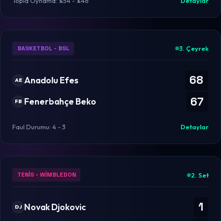
Topla Oynama: %54 - %46
Detaylar
BASKETBOL - BSL
3. Çeyrek
68
Anadolu Efes
AE
67
Fenerbahçe Beko
FB
Faul Durumu: 4 - 3
Detaylar
TENIS - WIMBLEDON
2. Set
1
Novak Djokovic
DJ