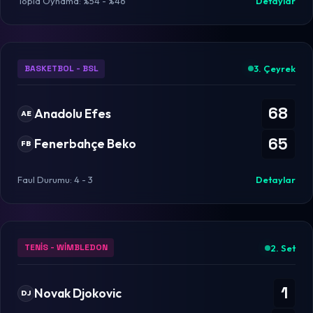
Topla Oynama: %54 - %46
Detaylar
BASKETBOL - BSL
3. Çeyrek
68
Anadolu Efes
AE
65
Fenerbahçe Beko
FB
Faul Durumu: 4 - 3
Detaylar
TENIS - WIMBLEDON
2. Set
1
Novak Djokovic
DJ