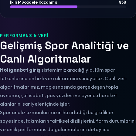
İkili Mücadele Kazanma
%47
PERFORMANS & VERI
Gelişmiş Spor Analitiği ve
Canlı Algoritmalar
Holiganbet giriş
sistemimiz aracılığıyla, tüm spor
tutkunlarına en hızlı veri aktarımını sunuyoruz. Canlı veri
algoritmalarımız, maç esnasında gerçekleşen topla
oynama, şut isabeti, pas yüzdesi ve oyuncu hareket
alanlarını saniyeler içinde işler.
Spor analiz uzmanlarımızın hazırladığı bu grafikler
sayesinde, takımların taktiksel dizilişlerini, form durumlarını
ve anlık performans dalgalanmalarını detaylıca