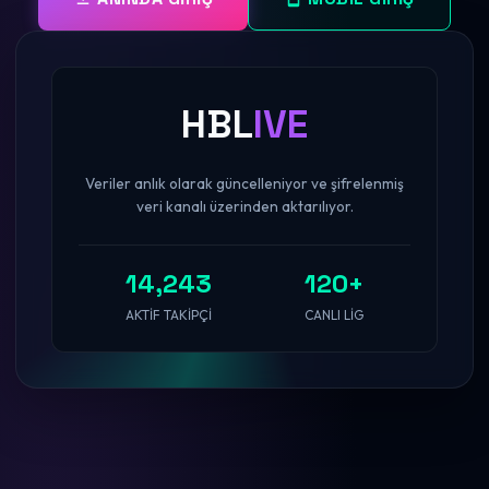
HBL
IVE
Veriler anlık olarak güncelleniyor ve şifrelenmiş
veri kanalı üzerinden aktarılıyor.
14,246
120+
AKTIF TAKIPÇI
CANLI LIG