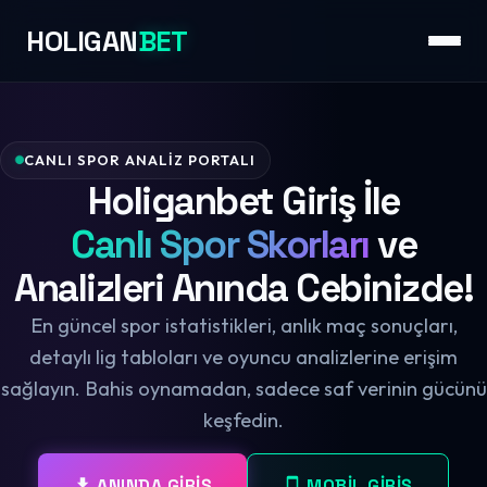
HOLIGAN
BET
CANLI SPOR ANALIZ PORTALI
Holiganbet Giriş İle
Canlı Spor Skorları
ve
Analizleri Anında Cebinizde!
En güncel spor istatistikleri, anlık maç sonuçları,
detaylı lig tabloları ve oyuncu analizlerine erişim
sağlayın. Bahis oynamadan, sadece saf verinin gücünü
keşfedin.
ANINDA GIRIŞ
MOBIL GIRIŞ