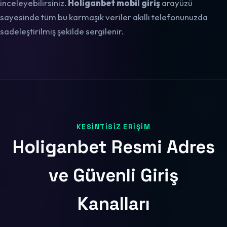
inceleyebilirsiniz.
Holiganbet mobil giriş
arayüzü
sayesinde tüm bu karmaşık veriler akıllı telefonunuzda
sadeleştirilmiş şekilde sergilenir.
KESINTISIZ ERIŞIM
Holiganbet Resmi Adres
ve Güvenli Giriş
Kanalları