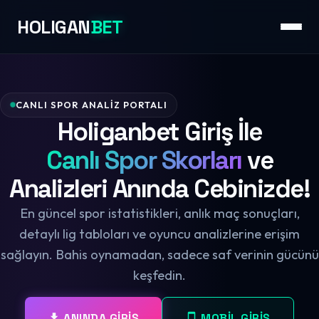
HOLIGAN
BET
CANLI SPOR ANALIZ PORTALI
Holiganbet Giriş İle
Canlı Spor Skorları
ve
Analizleri Anında Cebinizde!
En güncel spor istatistikleri, anlık maç sonuçları,
detaylı lig tabloları ve oyuncu analizlerine erişim
sağlayın. Bahis oynamadan, sadece saf verinin gücünü
keşfedin.
ANINDA GIRIŞ
MOBIL GIRIŞ