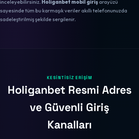
inceleyebilirsiniz.
Holiganbet mobil giriş
arayüzü
sayesinde tüm bu karmaşık veriler akıllı telefonunuzda
sadeleştirilmiş şekilde sergilenir.
KESINTISIZ ERIŞIM
Holiganbet Resmi Adres
ve Güvenli Giriş
Kanalları