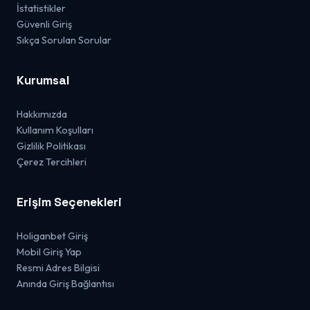
İstatistikler
Güvenli Giriş
Sıkça Sorulan Sorular
Kurumsal
Hakkımızda
Kullanım Koşulları
Gizlilik Politikası
Çerez Tercihleri
Erişim Seçenekleri
Holiganbet Giriş
Mobil Giriş Yap
Resmi Adres Bilgisi
Anında Giriş Bağlantısı