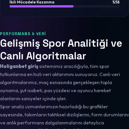
İkili Mücadele Kazanma
%58
PERFORMANS & VERI
Gelişmiş Spor Analitiği ve
Canlı Algoritmalar
Holiganbet giriş
sistemimiz aracılığıyla, tüm spor
tutkunlarına en hızlı veri aktarımını sunuyoruz. Canlı veri
algoritmalarımız, maç esnasında gerçekleşen topla
oynama, şut isabeti, pas yüzdesi ve oyuncu hareket
alanlarını saniyeler içinde işler.
Spor analiz uzmanlarımızın hazırladığı bu grafikler
sayesinde, takımların taktiksel dizilişlerini, form durumlarını
ve anlık performans dalgalanmalarını detaylıca