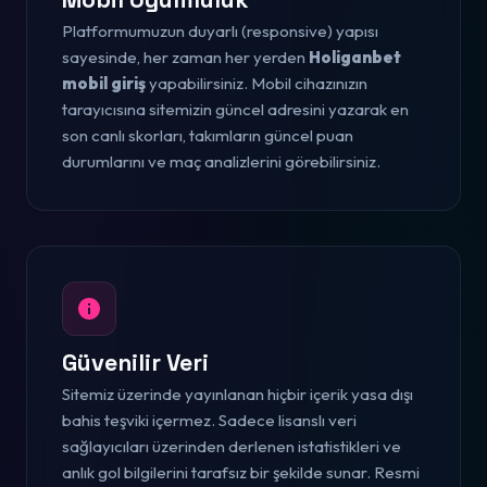
Platformumuzun duyarlı (responsive) yapısı
sayesinde, her zaman her yerden
Holiganbet
mobil giriş
yapabilirsiniz. Mobil cihazınızın
tarayıcısına sitemizin güncel adresini yazarak en
son canlı skorları, takımların güncel puan
durumlarını ve maç analizlerini görebilirsiniz.
Güvenilir Veri
Sitemiz üzerinde yayınlanan hiçbir içerik yasa dışı
bahis teşviki içermez. Sadece lisanslı veri
sağlayıcıları üzerinden derlenen istatistikleri ve
anlık gol bilgilerini tarafsız bir şekilde sunar. Resmi