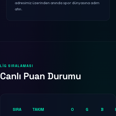
adresimiz üzerinden anında spor dünyasına adım
atın.
LIG SIRALAMASI
Canlı Puan Durumu
SIRA
TAKIM
O
G
B