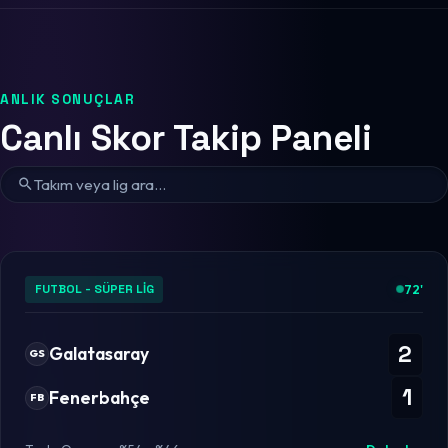
ANLIK SONUÇLAR
Canlı Skor Takip Paneli
FUTBOL - SÜPER LIG
72'
2
Galatasaray
GS
1
Fenerbahçe
FB