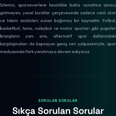
Sitemiz, sporseverlere kesinlikle bahis oynatma amacı
gütmeyen, yasal kurallar çerçevesinde sadece canlı skor
ve takım analizleri sunan bağımsız bir kaynaktır. Futbol,
basketbol, tenis, voleybol ve motor sporları gibi popüler
branşların yanı sıra, alternatif spor dallarındaki
karşılaşmaları da kapsayan geniş veri yelpazemizle, spor
medyasında fark yaratmaya devam ediyoruz.
SORULAN SORULAR
Sıkça Sorulan Sorular