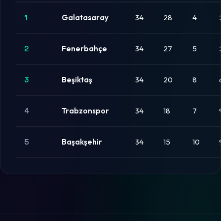
1
Galatasaray
34
28
4
2
Fenerbahçe
34
27
5
3
Beşiktaş
34
20
8
4
Trabzonspor
34
18
7
5
Başakşehir
34
15
10