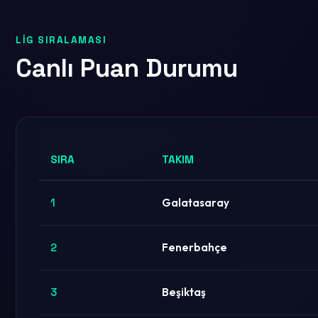
LIG SIRALAMASI
Canlı Puan Durumu
SIRA
TAKIM
1
Galatasaray
2
Fenerbahçe
3
Beşiktaş