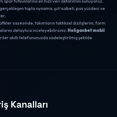
m spor tutkunlarına en hızlı veri aktarımını sunuyoruz.
gerçekleşen topla oynama, şut isabeti, pas yüzdesi ve
ler.
ikler sayesinde, takımların taktiksel dizilişlerini, form
arını detaylıca inceleyebilirsiniz.
Holiganbet mobil
er akıllı telefonunuzda sadeleştirilmiş şekilde
iş Kanalları