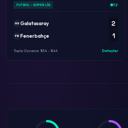
FUTBOL - SÜPER LIG
72'
2
Galatasaray
GS
1
Fenerbahçe
FB
Topla Oynama: %54 - %46
Detaylar