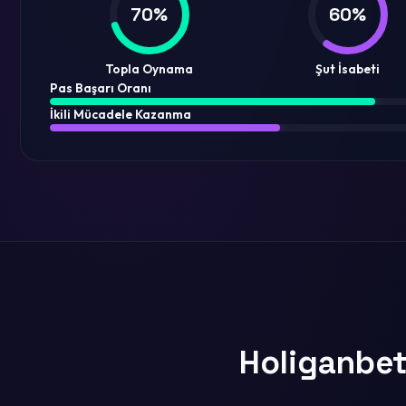
43%
80%
Topla Oynama
Şut İsabeti
Pas Başarı Oranı
İkili Mücadele Kazanma
Holiganbet 