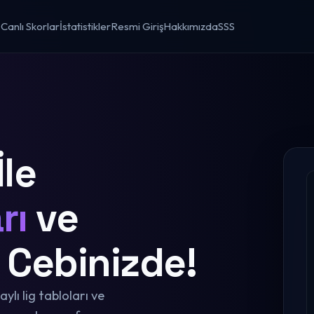
Canlı Skorlar
İstatistikler
Resmi Giriş
Hakkımızda
SSS
İle
rı
ve
a Cebinizde!
ylı lig tabloları ve