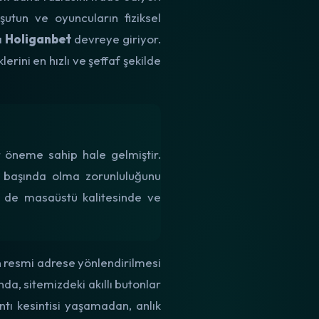
şutun ve oyuncuların fiziksel
a
Holiganbet
devreye giriyor.
rini en hızlı ve şeffaf şekilde
r öneme sahip hale gelmiştir.
r başında olma zorunluluğunu
n de masaüstü kalitesinde ve
n resmi adrese yönlendirilmesi
da, sitemizdeki akıllı butonlar
tı kesintisi yaşamadan, anlık