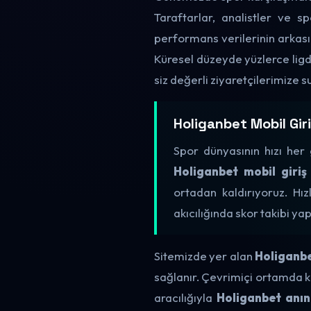
Taraftarlar, analistler ve s
performans verilerinin arkası
Küresel düzeyde yüzlerce ligde
siz değerli ziyaretçilerimize 
Holiganbet Mobil Giri
Spor dünyasının hızı her
Holiganbet mobil giriş
ortadan kaldırıyoruz. Hı
akıcılığında skor takibi yap
Sitemizde yer alan
Holiganbe
sağlanır. Çevrimiçi ortamda ka
aracılığıyla
Holiganbet anın