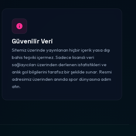
Güvenilir Veri
Sitemiz üzerinde yayınlanan hiçbir içerik yasa dışı
bahis teşviki içermez. Sadece lisanslı veri
sağlayıcıları üzerinden derlenen istatistikleri ve
anlık gol bilgilerini tarafsız bir şekilde sunar. Resmi
adresimiz üzerinden anında spor dünyasına adım
atın.