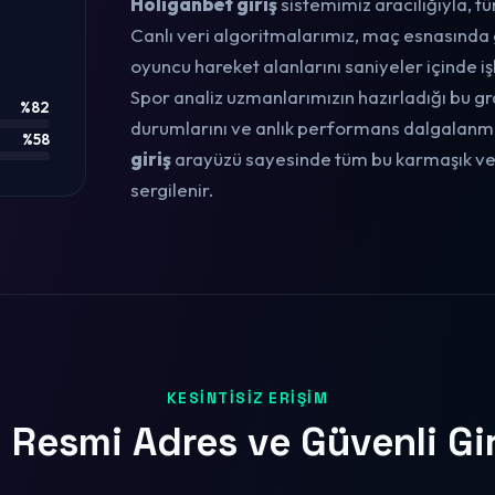
Holiganbet giriş
sistemimiz aracılığıyla, tü
Canlı veri algoritmalarımız, maç esnasında 
oyuncu hareket alanlarını saniyeler içinde iş
Spor analiz uzmanlarımızın hazırladığı bu graf
%85
durumlarını ve anlık performans dalgalanmal
%69
giriş
arayüzü sayesinde tüm bu karmaşık veril
sergilenir.
KESINTISIZ ERIŞIM
Resmi Adres ve Güvenli Gir