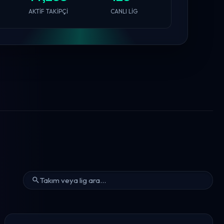
AKTIF TAKIPÇI
CANLI LIG