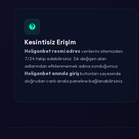
Kesintisiz Erişim
Holiganbet resmi adres
verilerini sitemizden
7/24 takip edebilirsiniz. Sık değişen alan
adlarından etkilenmemek adına sunduğumuz
Holiganbet anında giriş
butonları sayesinde
doğrudan canlı analiz paneline bağlanabilirsiniz.